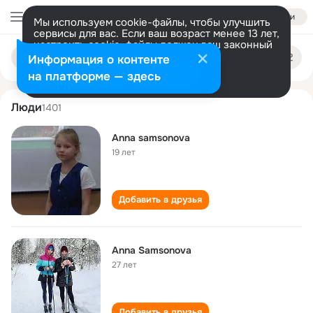
Войти
Мы используем cookie-файлы, чтобы улучшить
сервисы для вас. Если ваш возраст менее 13 лет,
настроить cookie-файлы должен ваш законный
anna samsonova
Поиск
представитель.
Больше информации
Информация о контенте
по
людям
Разрешить все
Настроить
на платформе — здесь
Люди
1401
Anna samsonova
19 лет
Добавить в друзья
Anna Samsonova
27 лет
Добавить в друзья