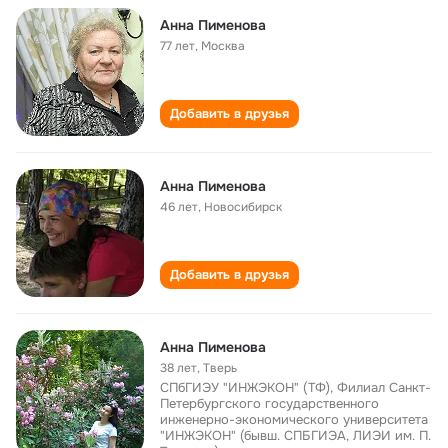
Анна Пименова
77 лет
,
Москва
Добавить в друзья
Анна Пименова
46 лет
,
Новосибирск
Добавить в друзья
Анна Пименова
38 лет
,
Тверь
СПбГИЭУ "ИНЖЭКОН" (ТФ), Филиал Санкт-
Петербургского государственного
инженерно-экономического университета
"ИНЖЭКОН" (бывш. СПБГИЭА, ЛИЭИ им. П.