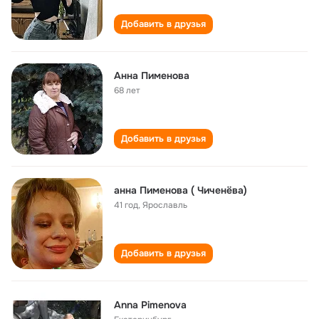
Добавить в друзья
Анна Пименова
68 лет
Добавить в друзья
анна Пименова ( Чиченёва)
41 год
,
Ярославль
Добавить в друзья
Anna Pimenova