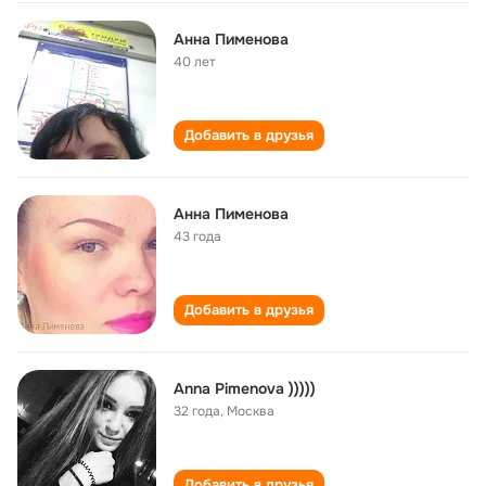
Анна Пименова
40 лет
Добавить в друзья
Анна Пименова
43 года
Добавить в друзья
Anna Pimenova )))))
32 года
,
Москва
Добавить в друзья