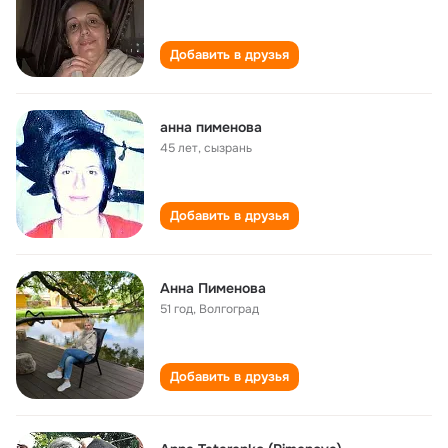
Добавить в друзья
анна пименова
45 лет
,
сызрань
Добавить в друзья
Анна Пименова
51 год
,
Волгоград
Добавить в друзья