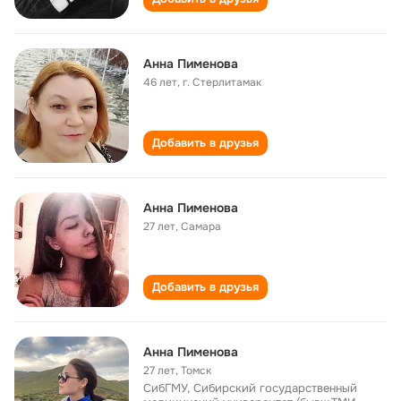
Анна Пименова
46 лет
,
г. Стерлитамак
Добавить в друзья
Анна Пименова
27 лет
,
Самара
Добавить в друзья
Анна Пименова
27 лет
,
Томск
СибГМУ, Сибирский государственный