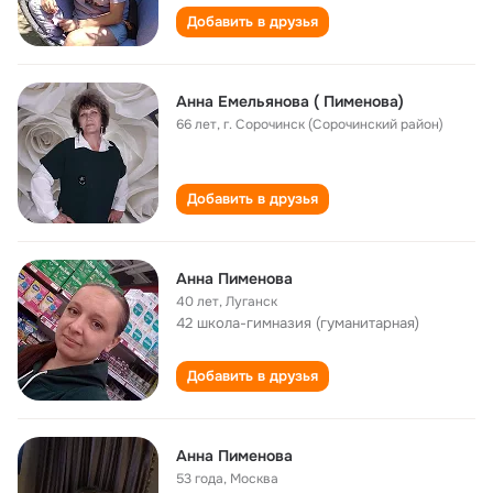
Добавить в друзья
Анна Емельянова ( Пименова)
66 лет
,
г. Сорочинск (Сорочинский район)
Добавить в друзья
Анна Пименова
40 лет
,
Луганск
42 школа-гимназия (гуманитарная)
Добавить в друзья
Анна Пименова
53 года
,
Москва