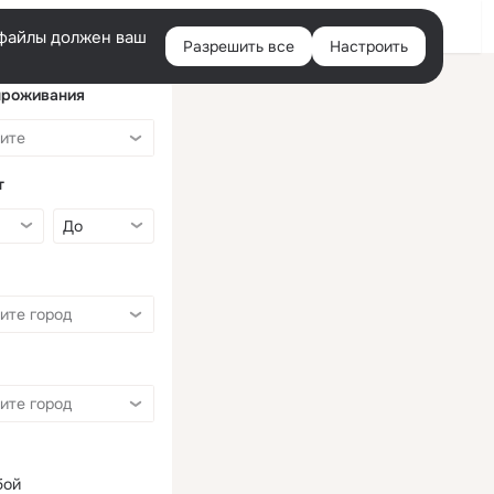
Войти
e-файлы должен ваш
Разрешить все
Настроить
Правая
колонка
проживания
т
бой