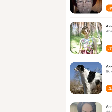
До
Ан
47 
До
Ан
19 л
До
Ан
44 