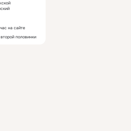
жской
ский
час на сайте
 второй половинки