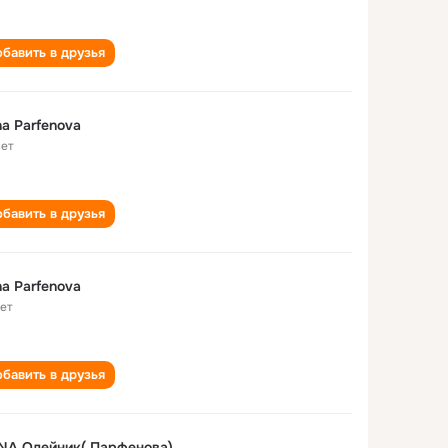
бавить в друзья
a Parfenova
лет
бавить в друзья
a Parfenova
лет
бавить в друзья
NA Олейник( Парфенова)