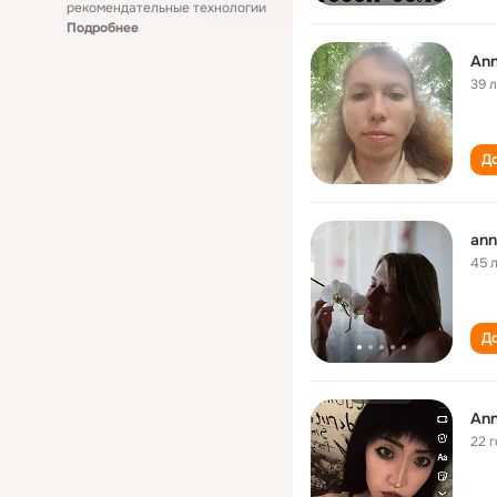
рекомендательные технологии
Подробнее
Ann
39 
До
ann
45 
До
An
22 