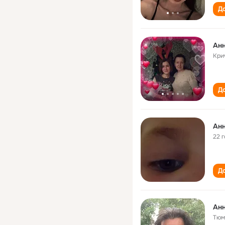
До
Ан
Кри
До
Ан
22 
До
Ан
Тюм