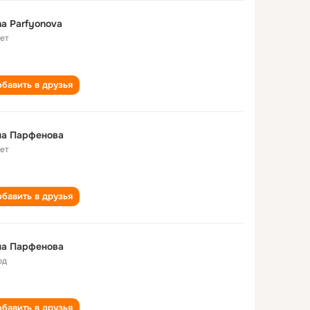
a Parfyonova
лет
бавить в друзья
на Парфенова
лет
бавить в друзья
на Парфенова
од
бавить в друзья