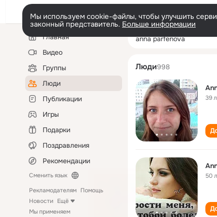
Мы используем cookie-файлы, чтобы улучшить сервис
законный представитель.
Больше информации
Левая
Поиск
Главная
anna parfenova
колонка
по
людям
Видео
Люди
998
Группы
Люди
Ann
39 
Публикации
Игры
Подарки
До
Поздравления
Рекомендации
Ann
Сменить язык
50 
Рекламодателям
Помощь
Новости
Ещё
До
Мы применяем