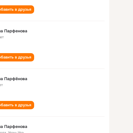
бавить в друзья
на Парфенова
лет
бавить в друзья
на Парфёнова
ет
бавить в друзья
на Парфенова
года
,
Улан-Удэ