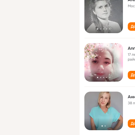
Мос
До
Ann
17 л
рай
До
Анн
38 
До