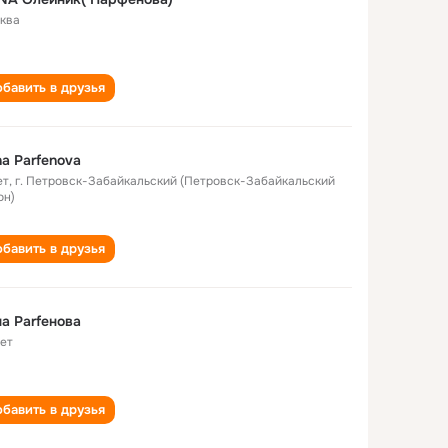
ква
бавить в друзья
a Parfenova
ет
,
г. Петровск-Забайкальский (Петровск-Забайкальский
он)
бавить в друзья
а Parfенова
лет
бавить в друзья