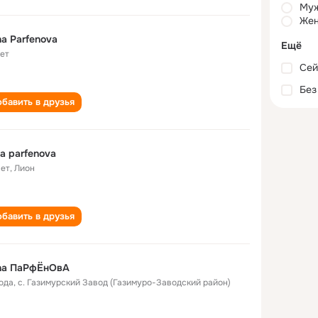
Му
Жен
a Parfenova
Ещё
лет
Сей
Без
бавить в друзья
a parfenova
лет
,
Лион
бавить в друзья
na ПаРфЁнОвА
года
,
с. Газимурский Завод (Газимуро-Заводский район)