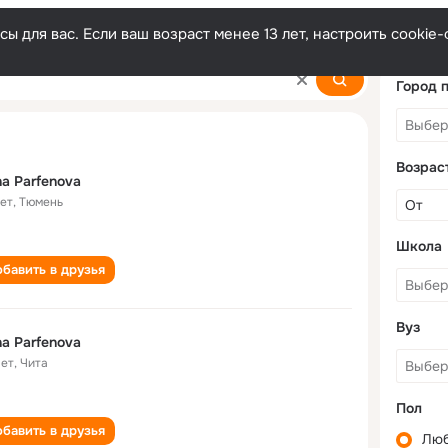
ы для вас. Если ваш возраст менее 13 лет, настроить cooki
Город 
Возрас
a Parfenova
лет
,
Тюмень
Школа
бавить в друзья
Вуз
a Parfenova
лет
,
Чита
Пол
бавить в друзья
Лю