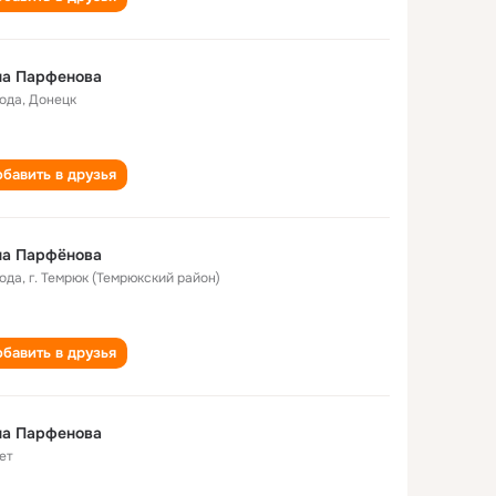
на Парфенова
года
,
Донецк
бавить в друзья
на Парфёнова
года
,
г. Темрюк (Темрюкский район)
бавить в друзья
на Парфенова
ет