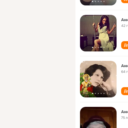
Ан
42 
До
Ан
64 
До
Ан
75 л