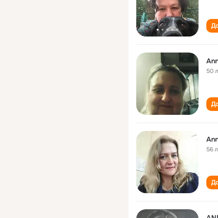
До
Ann
50 
До
Ann
56 
До
AN