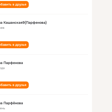
бавить в друзья
на Кашанская9(Парфенова)
чев
бавить в друзья
на Парфенова
года
бавить в друзья
на Парфёнова
ень