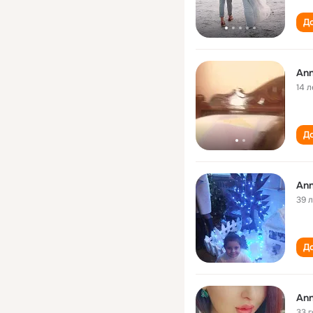
До
An
14 л
До
An
39 
До
An
33 