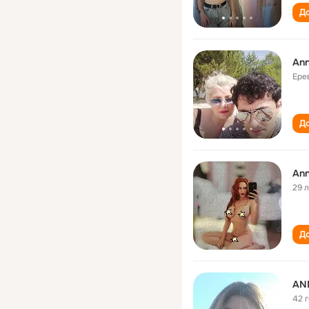
До
An
Ере
До
An
29 
До
AN
42 