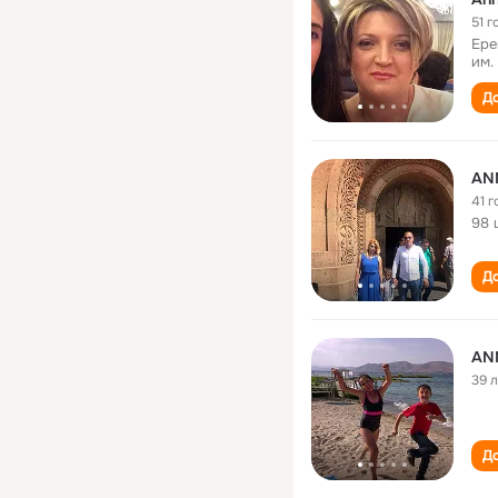
51 г
Ере
им.
До
AN
41 г
98 
До
AN
39 
До