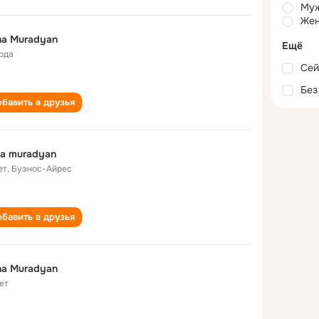
Му
Жен
na Muradyan
Ещё
года
Сей
Без
бавить в друзья
a muradyan
ет
,
Буэнос-Айрес
бавить в друзья
na Muradyan
ет