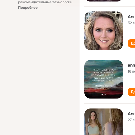
рекомендательные технологии
Подробнее
An
52 
До
ann
16 л
До
An
27 л