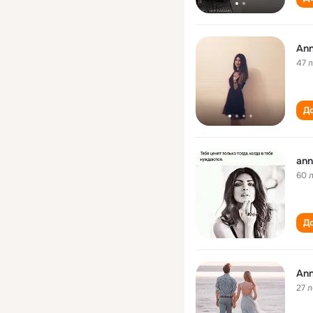
An
47 
До
ann
60 
До
An
27 л