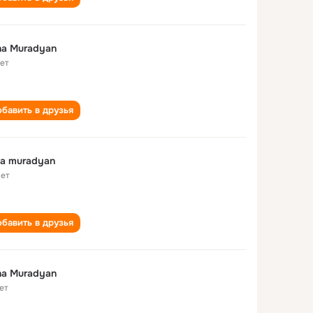
na Muradyan
лет
бавить в друзья
a muradyan
лет
бавить в друзья
na Muradyan
ет