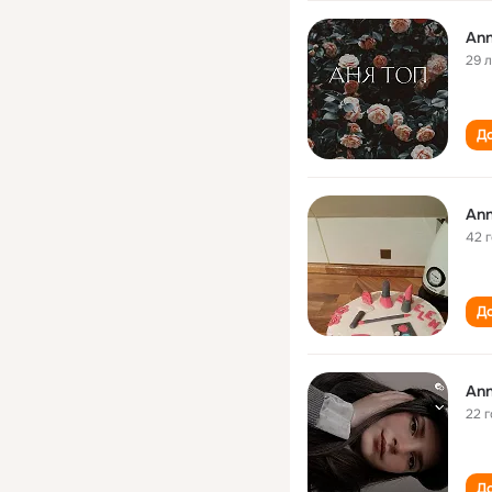
An
29 
До
42 
До
An
22 
До