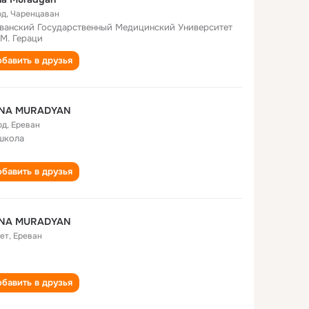
од
,
Чаренцаван
ванский Государственный Медицинский Университет
 М. Гераци
бавить в друзья
NA MURADYAN
од
,
Ереван
школа
бавить в друзья
NA MURADYAN
лет
,
Ереван
бавить в друзья