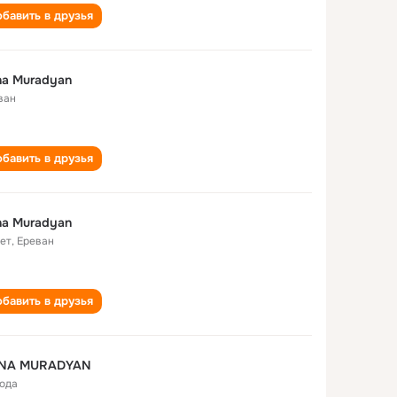
бавить в друзья
na Muradyan
ван
бавить в друзья
na Muradyan
лет
,
Ереван
бавить в друзья
NA MURADYAN
года