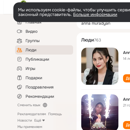
Мы используем cookie-файлы, чтобы улучшить сервис
законный представитель.
Больше информации
Левая
Поиск
Главная
anna muradyan
колонка
по
людям
Видео
Люди
763
Группы
Люди
An
14 л
Публикации
Игры
Подарки
До
Поздравления
Рекомендации
An
Сменить язык
21 г
Рекламодателям
Помощь
Новости
Ещё
До
Мы применяем