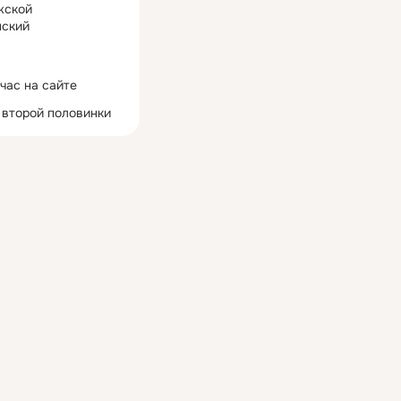
жской
ский
час на сайте
 второй половинки