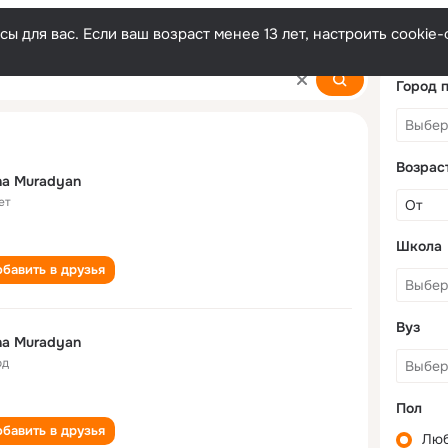
ы для вас. Если ваш возраст менее 13 лет, настроить cooki
Город 
Возрас
na Muradyan
ет
Школа
бавить в друзья
Вуз
na Muradyan
од
Пол
бавить в друзья
Лю