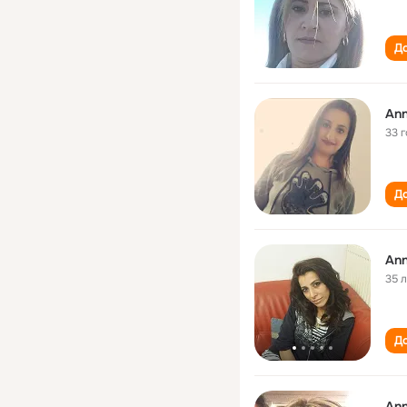
До
An
33 
До
An
35 
До
An