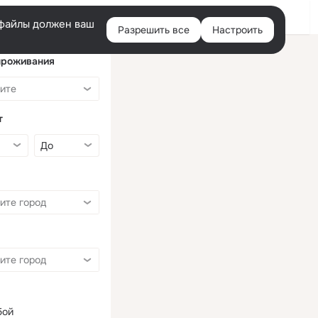
Войти
e-файлы должен ваш
Разрешить все
Настроить
Правая
колонка
проживания
т
бой