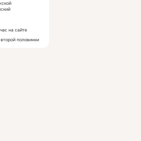
жской
ский
час на сайте
 второй половинки