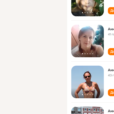
До
Ан
41 г
До
Ан
43 
До
Ан