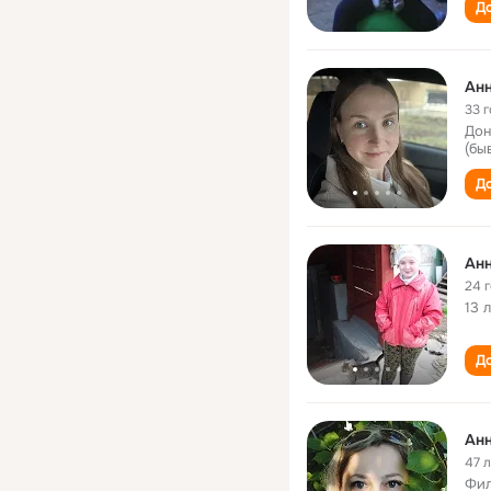
До
Ан
33 
Дон
(бы
До
Ан
24 
13 
До
Анн
47 
Фил