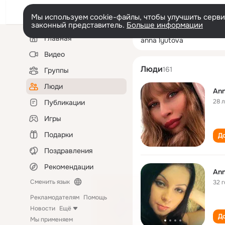
Мы используем cookie-файлы, чтобы улучшить сервис
законный представитель.
Больше информации
Левая
Поиск
Главная
anna lyutova
колонка
по
людям
Видео
Люди
161
Группы
Люди
Ann
28 
Публикации
Игры
Подарки
До
Поздравления
Рекомендации
Ann
Сменить язык
32 
Рекламодателям
Помощь
Новости
Ещё
До
Мы применяем