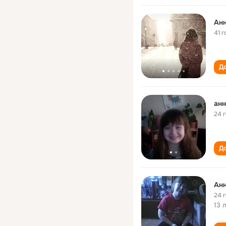
Ан
41 г
До
анн
24 
До
Ан
24 
13 