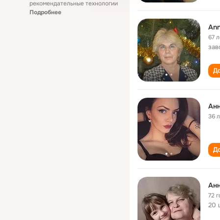
рекомендательные технологии
Подробнее
Ann
67 л
зав
До
Ан
36 
До
Ан
72 г
20 