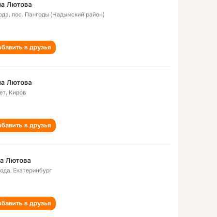
на Лютова
ода
,
пос. Пангоды (Надымский район)
бавить в друзья
на Лютова
ет
,
Киров
бавить в друзья
а Лютова
года
,
Екатеринбург
бавить в друзья