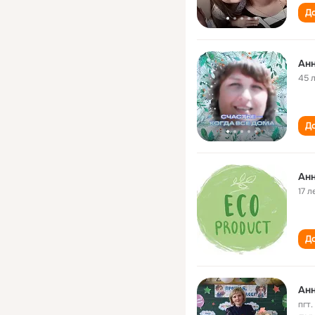
До
Анн
45 
До
Ан
17 л
До
Ан
пгт