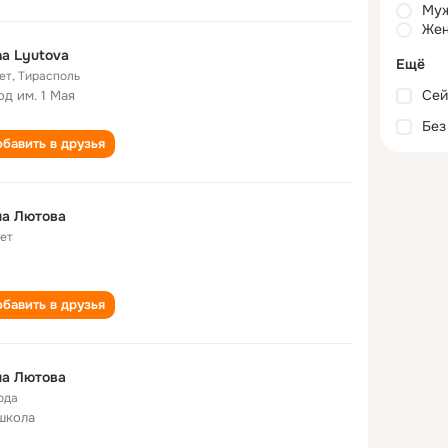
Му
Жен
a Lyutova
Ещё
ет
,
Тирасполь
Сей
од им. 1 Мая
Без
бавить в друзья
на Лютова
лет
бавить в друзья
на Лютова
ода
школа