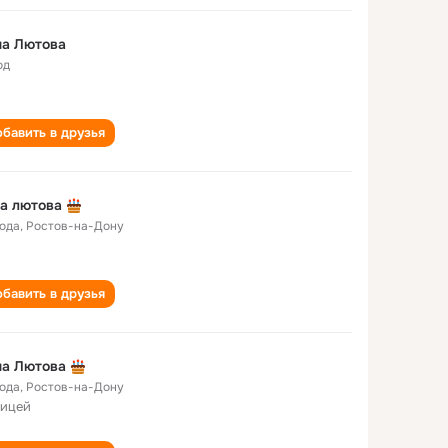
на Лютова
од
бавить в друзья
а лютова
года
,
Ростов-на-Дону
бавить в друзья
на Лютова
года
,
Ростов-на-Дону
лицей