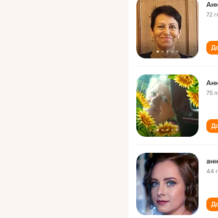
Ан
72 г
До
Ан
75 л
До
анн
44 
До