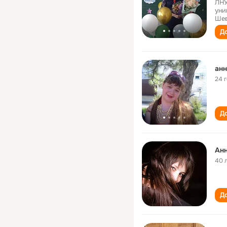
ЛНУ
уни
Шев
До
анн
24 
До
Ан
40 
До