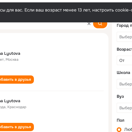
ы для вас. Если ваш возраст менее 13 лет, настроить cooki
Город 
Возрас
a Lyutova
лет
,
Москва
Школа
бавить в друзья
Вуз
a Lyutova
года
,
Краснодар
Пол
бавить в друзья
Лю