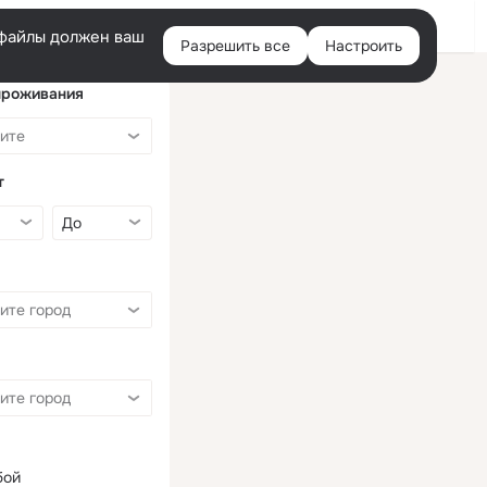
Войти
e-файлы должен ваш
Разрешить все
Настроить
Правая
колонка
проживания
т
бой