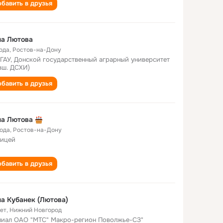
бавить в друзья
на Лютова
года
,
Ростов-на-Дону
ГАУ, Донской государственный аграрный университет
вш. ДСХИ)
бавить в друзья
на Лютова
года
,
Ростов-на-Дону
лицей
бавить в друзья
а Кубанек (Лютова)
лет
,
Нижний Новгород
иал ОАО "МТС" Макро-регион Поволжье-СЗ"