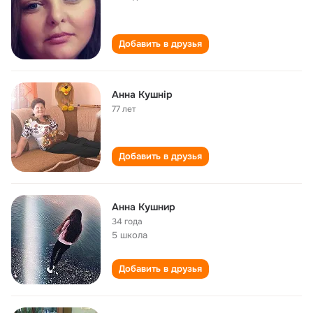
Добавить в друзья
Анна Кушнір
77 лет
Добавить в друзья
Анна Кушнир
34 года
5 школа
Добавить в друзья