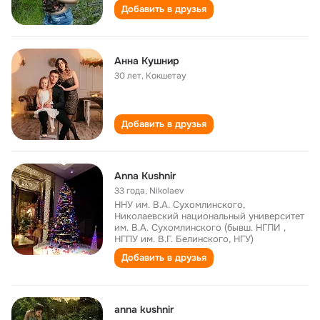
Добавить в друзья
Анна Кушнир
30 лет
,
Кокшетау
Добавить в друзья
Anna Kushnir
33 года
,
Nikolaev
ННУ им. В.А. Сухомлинского,
Николаевский национальный университет
им. В.А. Сухомлинского (бывш. НГПИ ,
НГПУ им. В.Г. Белинского, НГУ)
Добавить в друзья
anna kushnir