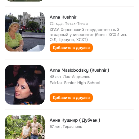
Anna Kushnir
72 года
,
Петах-Тиква
ХГАУ, Херсонский государственный
аграрный университет (бывш. ХСХИ им.
О.Д. Цюрупы, ХСХТ)
Добавить в друзья
Anna Maslobodsky (Kushnir )
48 лет
,
Лос-Анджелес
Fairfax Senior High School
Добавить в друзья
Анна Кушнир ( Дубчак )
57 лет
,
Тирасполь