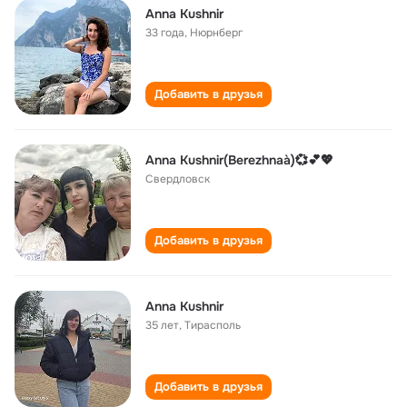
Anna Kushnir
33 года
,
Нюрнберг
Добавить в друзья
Anna Kushnir(Berezhnaà)💞💕💖
Свердловск
Добавить в друзья
Anna Kushnir
35 лет
,
Тирасполь
Добавить в друзья