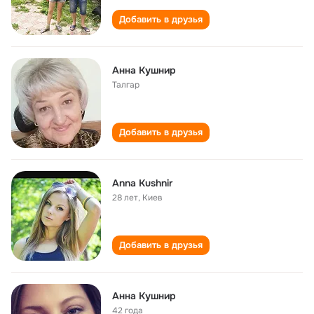
Добавить в друзья
Анна Кушнир
Талгар
Добавить в друзья
Аnna Kushnir
28 лет
,
Киев
Добавить в друзья
Анна Кушнир
42 года