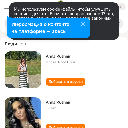
Войти
Мы используем cookie-файлы, чтобы улучшить
сервисы для вас. Если ваш возраст менее 13 лет,
настроить cookie-файлы должен ваш законный
anna kushnir
Поиск
представитель.
Больше информации
Информация о контенте
по
людям
Разрешить все
Настроить
на платформе — здесь
Люди
1053
Anna Kushnir
47 лет
,
Норт Порт
Добавить в друзья
Anna Kushnir
27 лет
Добавить в друзья