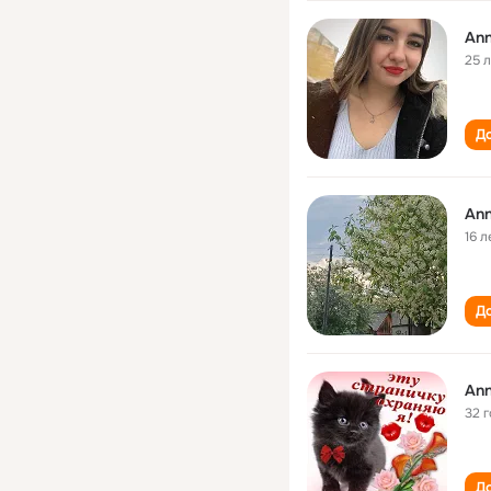
Ann
25 
До
Ann
16 л
До
Ann
32 
До