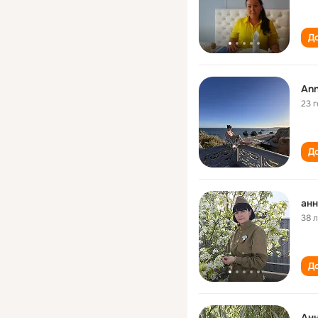
До
Ann
23 
До
анн
38 
До
Анн