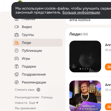
Мы используем cookie-файлы, чтобы улучшить сервис
законный представитель.
Больше информации
Левая
Поиск
Главная
anna kozlova
колонка
по
людям
Видео
Люди
6186
Группы
Люди
Ann
19 л
Публикации
Игры
Подарки
До
Поздравления
Рекомендации
Ann
Сменить язык
70 
Рекламодателям
Помощь
Новости
Ещё
До
Мы применяем