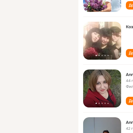
До
Коз
До
Ann
44 
Фил
До
Ann
42 