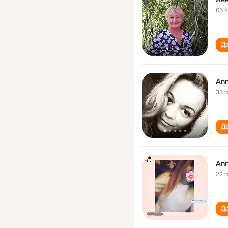
65 
До
Ann
33 
До
Ann
22 
До