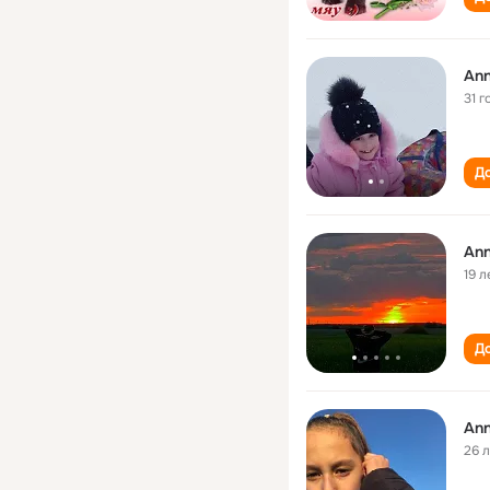
Ann
31 г
До
Ann
19 л
До
Ann
26 