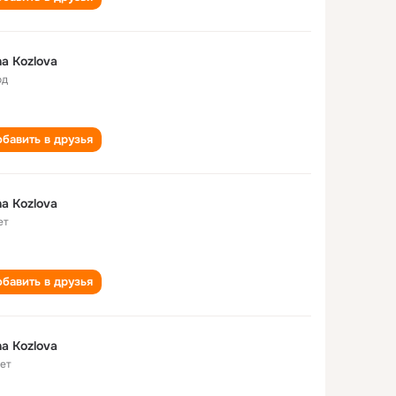
a Kozlova
од
бавить в друзья
a Kozlova
ет
бавить в друзья
a Kozlova
лет