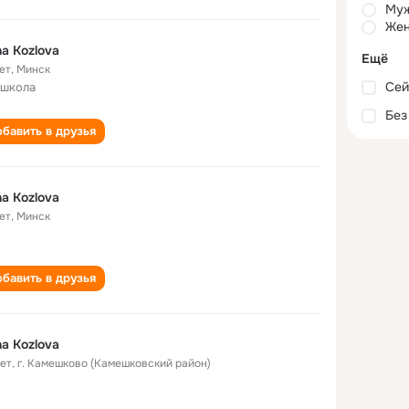
Му
Жен
a Kozlova
Ещё
ет
,
Минск
Сей
 школа
Без
бавить в друзья
a Kozlova
ет
,
Минск
бавить в друзья
a Kozlova
лет
,
г. Камешково (Камешковский район)