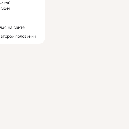
жской
ский
час на сайте
 второй половинки