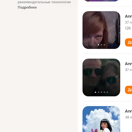
рекомендательные технологии
Подробнее
Ann
37 л
126
До
Ann
37 л
До
Ann
38 