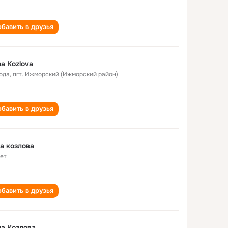
бавить в друзья
a Kozlova
года
,
пгт. Ижморский (Ижморский район)
бавить в друзья
а козлова
лет
бавить в друзья
а Козлова