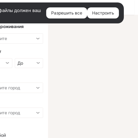
Войти
e-файлы должен ваш
Разрешить все
Настроить
Правая
колонка
проживания
т
бой