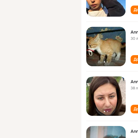
До
Ann
30 
До
Ann
38 
До
Ann