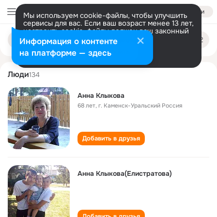
Войти
Мы используем cookie-файлы, чтобы улучшить
сервисы для вас. Если ваш возраст менее 13 лет,
настроить cookie-файлы должен ваш законный
anna klykova
Поиск
представитель.
Больше информации
Информация о контенте
по
людям
Разрешить все
Настроить
на платформе — здесь
Люди
134
Анна Клыкова
68 лет
,
г. Каменск-Уральский Россия
Добавить в друзья
Анна Клыкова(Елистратова)
Добавить в друзья