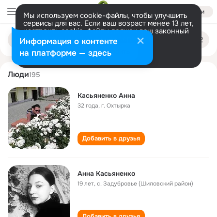
Войти
Мы используем cookie-файлы, чтобы улучшить
сервисы для вас. Если ваш возраст менее 13 лет,
настроить cookie-файлы должен ваш законный
anna kasyanenko
Поиск
представитель.
Больше информации
Информация о контенте
по
людям
Разрешить все
Настроить
на платформе — здесь
Люди
195
Касьяненко Анна
32 года
,
г. Охтырка
Добавить в друзья
Анна Касьяненко
19 лет
,
с. Задубровье (Шиловский район)
Добавить в друзья