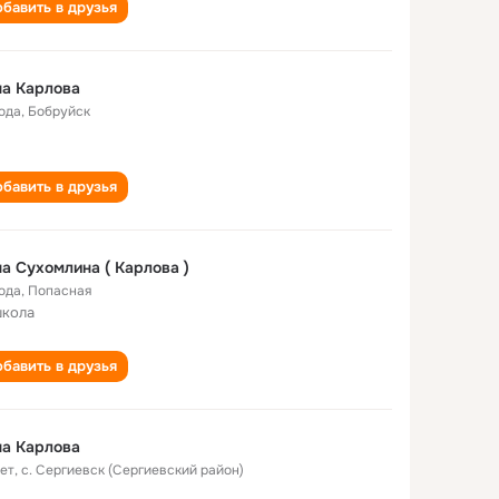
бавить в друзья
а Карлова
года
,
Бобруйск
бавить в друзья
а Сухомлина ( Карлова )
года
,
Попасная
школа
бавить в друзья
а Карлова
лет
,
с. Сергиевск (Сергиевский район)