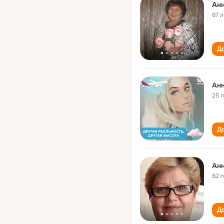
Анн
67 л
До
Анн
25 
До
Анн
62 
До