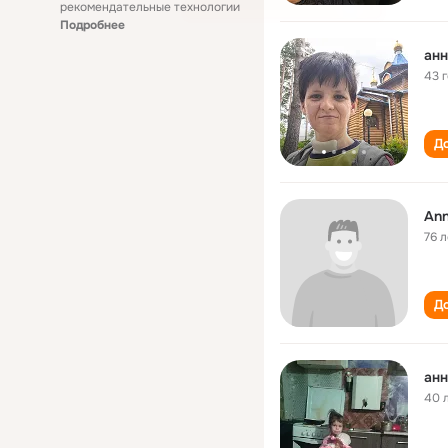
рекомендательные технологии
Подробнее
анн
43 
До
Ann
76 л
До
анн
40 