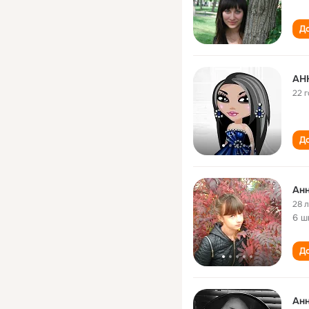
До
АН
22 
До
Анн
28 
6 ш
До
Анн