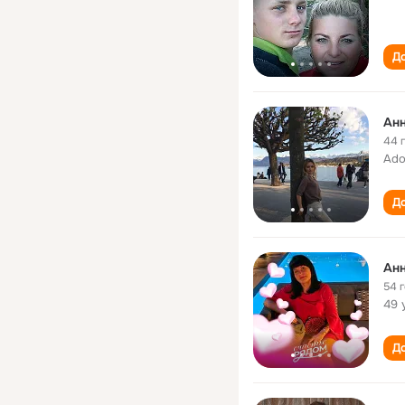
До
Анн
44 
Ado
До
Анн
54 
49 
До