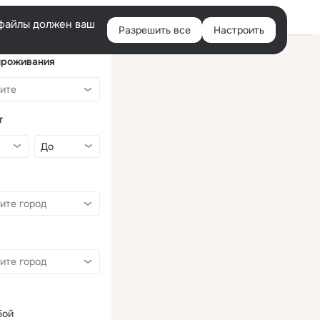
Войти
e-файлы должен ваш
Разрешить все
Настроить
Правая
колонка
проживания
т
бой