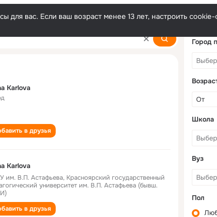
ы для вас. Если ваш возраст менее 13 лет, настроить cooki
Город 
Возрас
a Karlova
од
Школа
бавить в друзья
Вуз
a Karlova
У им. В.П. Астафьева, Красноярский государственный
агогический университет им. В.П. Астафьева (бывш.
И)
Пол
бавить в друзья
Лю