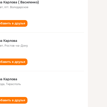
а Карлова ( Василенко)
ет
,
пгт. Володарское
бавить в друзья
а Карлова
лет
,
Ростов-на-Дону
бавить в друзья
а Карлова
года
,
Тирасполь
бавить в друзья