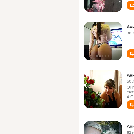
До
Анн
30 
До
Анн
50 
ОНА
свя
А.С
До
Анн
62 