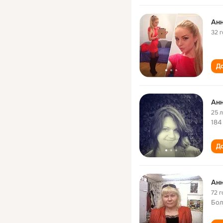
Анн
32 
До
Анн
25 
184
До
Анн
72 г
Бол