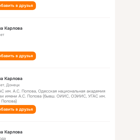
бавить в друзья
а Карлова
лет
бавить в друзья
а Карлова
лет
,
Донецк
С им. А.С. Попова, Одесская национальная академия
зи имени А.С. Попова (бывш. ОИИС, ОЭИИС, УГАС им.
. Попова)
бавить в друзья
а Карлова
года