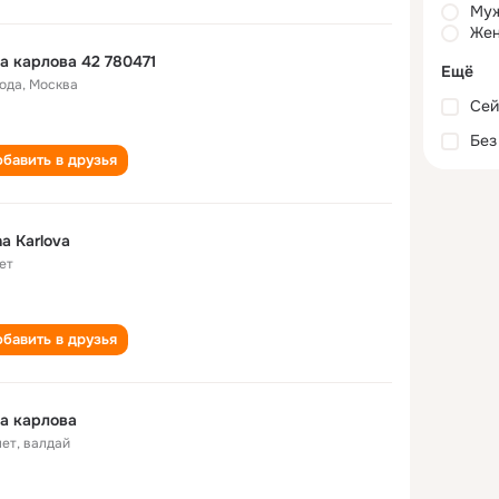
Му
Жен
а карлова 42 780471
Ещё
года
,
Москва
Сей
Без
бавить в друзья
a Karlova
ет
бавить в друзья
а карлова
лет
,
валдай