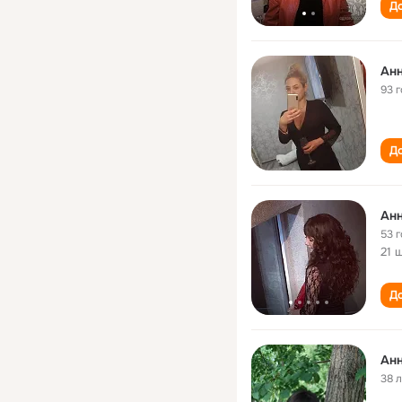
До
Анн
93 
До
Анн
53 
21 
До
Анн
38 