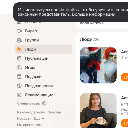
Мы используем cookie-файлы, чтобы улучшить сервис
законный представитель.
Больше информации
Левая
Поиск
Главная
anna karlova
колонка
по
людям
Видео
Люди
226
Группы
Люди
Ann
21 г
Публикации
Игры
Подарки
До
Поздравления
Рекомендации
Ann
Сменить язык
КГП
пед
Рекламодателям
Помощь
КГП
Новости
Ещё
До
Мы применяем