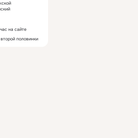
жской
ский
час на сайте
 второй половинки