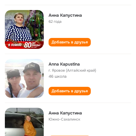
Анна Капустина
62 года
Добавить в друзья
Anna Кapustina
г. Яровое (Алтайский край)
46 школа
Добавить в друзья
Анна Капустина
Южно-Сахалинск