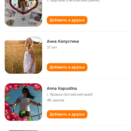
с. Варганы (Лысковский район)
Добавить в друзья
Анна Капустина
37 лет
Добавить в друзья
Anna Kapustina
г. Яровое (Алтайский край)
46 школа
Добавить в друзья