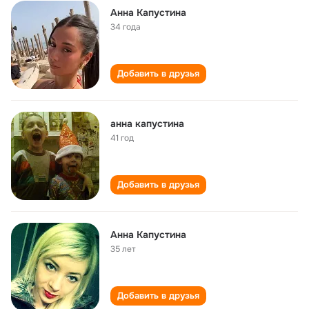
Анна Капустина
34 года
Добавить в друзья
анна капустина
41 год
Добавить в друзья
Анна Капустина
35 лет
Добавить в друзья