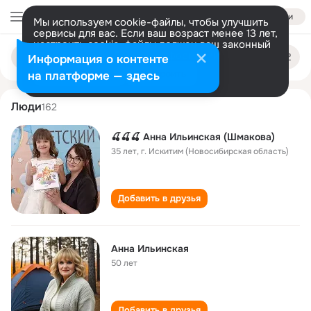
Войти
Мы используем cookie-файлы, чтобы улучшить
сервисы для вас. Если ваш возраст менее 13 лет,
настроить cookie-файлы должен ваш законный
anna ilinskaya
Поиск
представитель.
Больше информации
Информация о контенте
по
людям
Разрешить все
Настроить
на платформе — здесь
Люди
162
🍒🍒🍒 Анна Ильинская (Шмакова)
35 лет
,
г. Искитим (Новосибирская область)
Добавить в друзья
Анна Ильинская
50 лет
Добавить в друзья