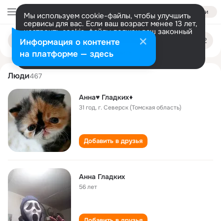
Войти
Мы используем cookie-файлы, чтобы улучшить
сервисы для вас. Если ваш возраст менее 13 лет,
настроить cookie-файлы должен ваш законный
anna gladkikh
Поиск
представитель.
Больше информации
Информация о контенте
по
людям
Разрешить все
Настроить
на платформе — здесь
Люди
467
Анна♥ Гладких♦
31 год
,
г. Северск (Томская область)
Добавить в друзья
Анна Гладких
56 лет
Добавить в друзья