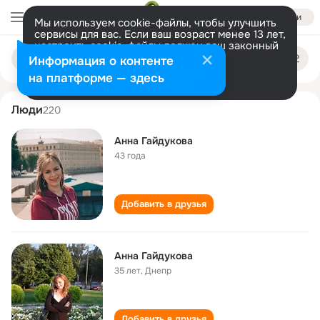
Войти
Мы используем cookie-файлы, чтобы улучшить
сервисы для вас. Если ваш возраст менее 13 лет,
настроить cookie-файлы должен ваш законный
anna gaydukova
Поиск
представитель.
Больше информации
Информация о контенте
по
людям
Разрешить все
Настроить
на платформе — здесь
Люди
220
Анна Гайдукова
43 года
Добавить в друзья
Анна Гайдукова
35 лет
,
Днепр
Добавить в друзья