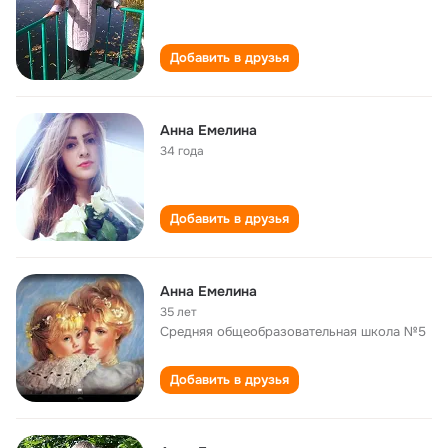
Добавить в друзья
Анна Емелина
34 года
Добавить в друзья
Анна Емелина
35 лет
Средняя общеобразовательная школа №5
Добавить в друзья