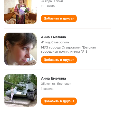
74 года
,
Ключи
11 школа
Добавить в друзья
Анна Емелина
41 год
,
Ставрополь
МУЗ города Ставрополя "Детская
городская поликлиника № 3
Добавить в друзья
Анна Емелина
35 лет
,
ст. Ясенская
1 школа
Добавить в друзья