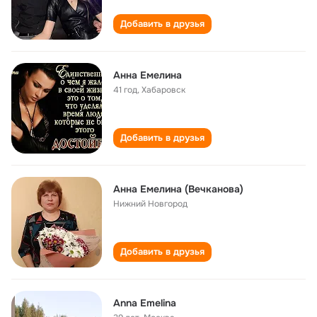
Добавить в друзья
Анна Емелина
41 год
,
Хабаровск
Добавить в друзья
Анна Емелина (Вечканова)
Нижний Новгород
Добавить в друзья
Anna Emelina