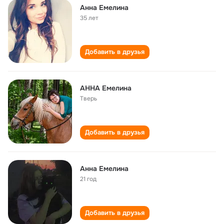
Анна Емелина
35 лет
Добавить в друзья
АННА Емелина
Тверь
Добавить в друзья
Анна Емелина
21 год
Добавить в друзья