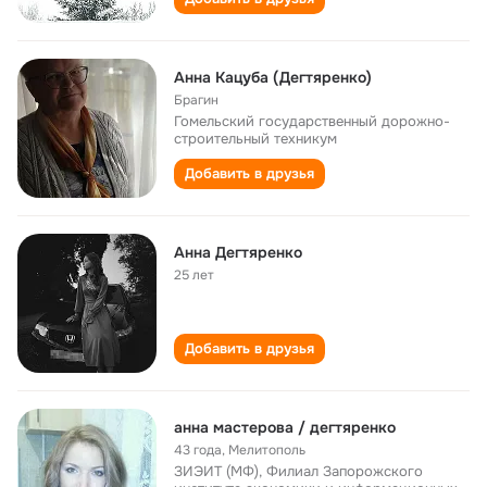
Анна Кацуба (Дегтяренко)
Брагин
Гомельский государственный дорожно-
строительный техникум
Добавить в друзья
Анна Дегтяренко
25 лет
Добавить в друзья
анна мастерова / дегтяренко
43 года
,
Мелитополь
ЗИЭИТ (МФ), Филиал Запорожского