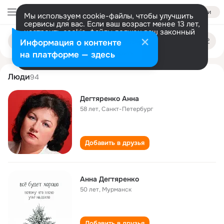
Войти
Мы используем cookie-файлы, чтобы улучшить
сервисы для вас. Если ваш возраст менее 13 лет,
настроить cookie-файлы должен ваш законный
anna degtyarenko
Поиск
представитель.
Больше информации
Информация о контенте
по
людям
Разрешить все
Настроить
на платформе — здесь
Люди
94
Дегтяренко Анна
58 лет
,
Санкт-Петербург
Добавить в друзья
Анна Дегтяренко
50 лет
,
Мурманск
Добавить в друзья