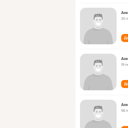
Анн
30 
До
Анн
19 л
До
Анн
56 