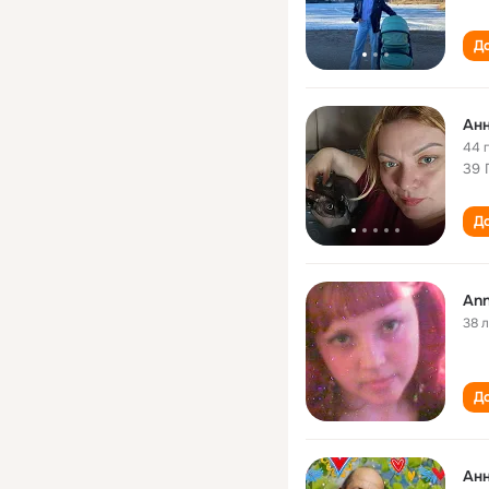
До
Анн
44 
39 
До
Ann
38 
До
Анн