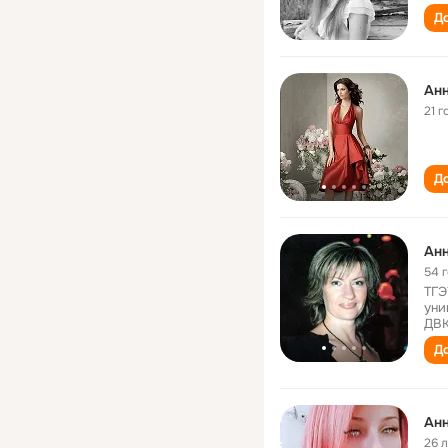
До
Анн
21 г
До
Анн
54 
ТГЭ
уни
ДВК
До
Анн
26 