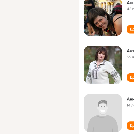
Анн
43 
До
Аня
55 
До
Анн
14 л
До