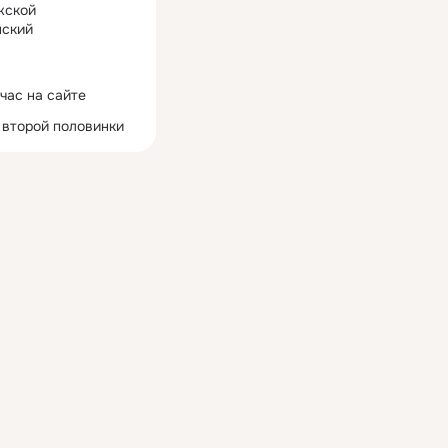
жской
ский
час на сайте
 второй половинки