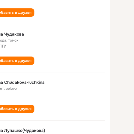
бавить в друзья
а Чудакова
года
,
Томск
ПТУ
бавить в друзья
a Chudakova-luchkina
лет
,
belovo
бавить в друзья
а Лупашко(Чудакова)