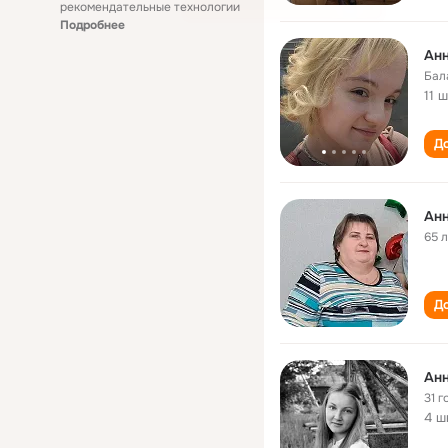
рекомендательные технологии
Подробнее
Анн
Бал
11 
До
Анн
65 
До
Анн
31 г
4 ш