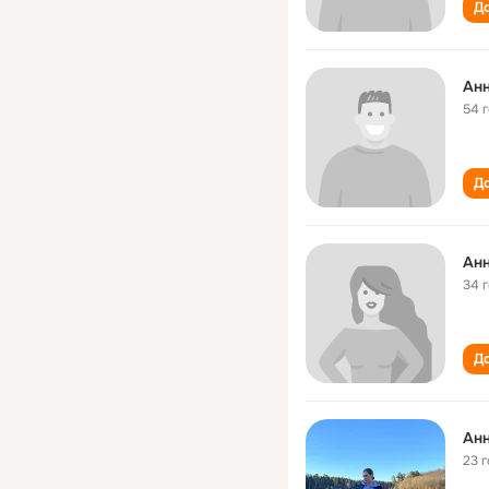
До
Анн
54 
До
Анн
34 
До
Анн
23 