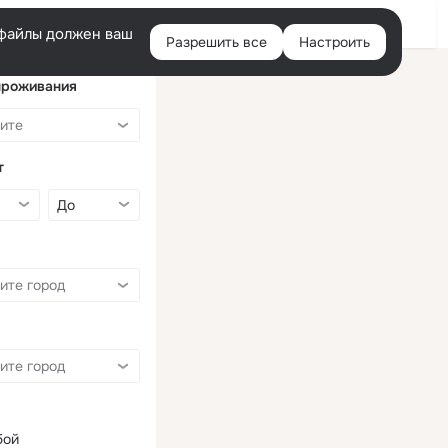
Войти
e-файлы должен ваш
Разрешить все
Настроить
Правая
колонка
проживания
т
бой