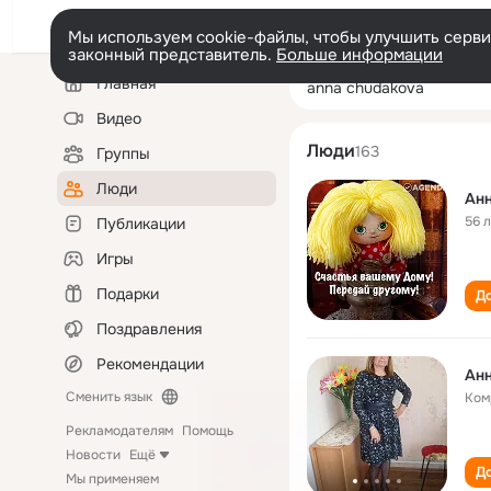
Мы используем cookie-файлы, чтобы улучшить сервис
законный представитель.
Больше информации
Левая
Поиск
Главная
anna chudakova
колонка
по
людям
Видео
Люди
163
Группы
Люди
Анн
56 
Публикации
Игры
Подарки
До
Поздравления
Рекомендации
Анн
Сменить язык
Ком
Рекламодателям
Помощь
Новости
Ещё
До
Мы применяем