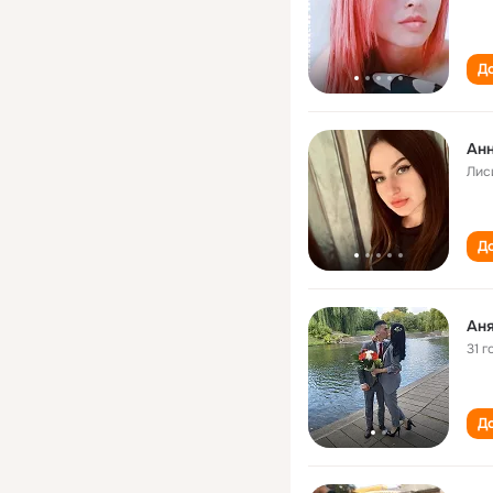
До
Анн
Лис
До
Аня
31 г
До