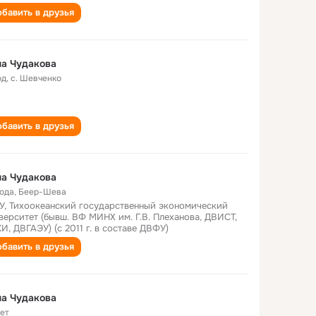
бавить в друзья
а Чудакова
од
,
с. Шевченко
бавить в друзья
а Чудакова
года
,
Беер-Шева
У, Тихоокеанский государственный экономический
верситет (бывш. ВФ МИНХ им. Г.В. Плеханова, ДВИСТ,
И, ДВГАЭУ) (с 2011 г. в составе ДВФУ)
бавить в друзья
а Чудакова
лет