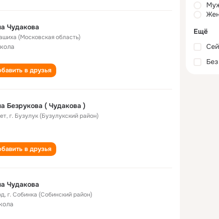
Му
Жен
а Чудакова
Ещё
ашиха (Московская область)
Сей
школа
Без
бавить в друзья
а Безрукова ( Чудакова )
лет
,
г. Бузулук (Бузулукский район)
бавить в друзья
а Чудакова
од
,
г. Собинка (Собинский район)
кола