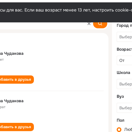
ы для вас. Если ваш возраст менее 13 лет, настроить cooki
Город 
Возрас
а Чудакова
лет
Школа
бавить в друзья
Вуз
а Чудакова
рат
Пол
бавить в друзья
Лю