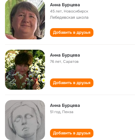
Анна Бурцева
45 лет
,
Новосибирск
Лебедевская школа
Добавить в друзья
Анна Бурцева
76 лет
,
Саратов
Добавить в друзья
Анна Бурцева
51 год
,
Пенза
Добавить в друзья