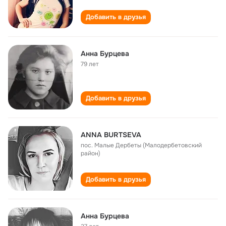
Добавить в друзья
Анна Бурцева
79 лет
Добавить в друзья
ANNA BURTSEVA
пос. Малые Дербеты (Малодербетовский
район)
Добавить в друзья
Анна Бурцева