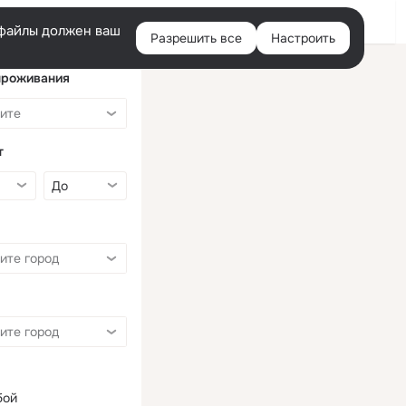
Войти
e-файлы должен ваш
Разрешить все
Настроить
Правая
колонка
проживания
т
бой