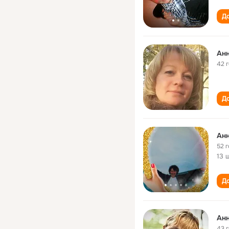
До
Анн
42 
До
Анн
52 
13 
До
Анн
43 