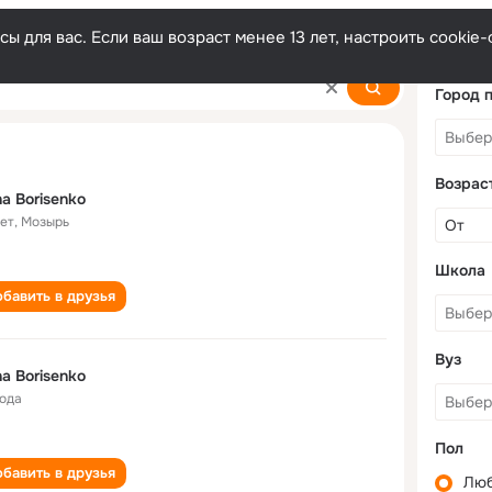
ы для вас. Если ваш возраст менее 13 лет, настроить cooki
Город 
Возрас
a Borisenko
лет
,
Мозырь
Школа
бавить в друзья
Вуз
a Borisenko
года
Пол
бавить в друзья
Лю