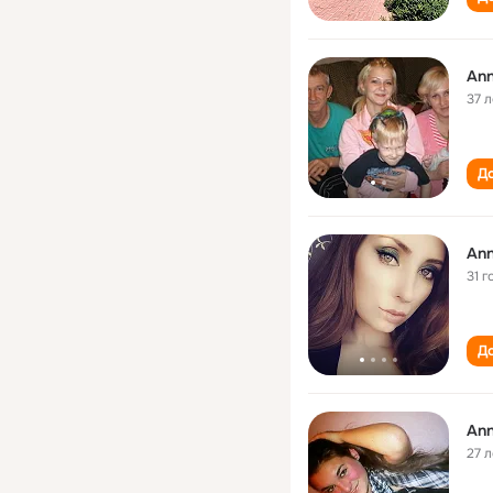
Ann
37 л
До
Ann
31 г
До
Ann
27 л