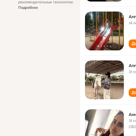
рекомендательные технологии
Подробнее
Ann
14 л
До
Ann
31 г
До
Ан
31 г
ОБС