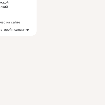
жской
ский
час на сайте
 второй половинки