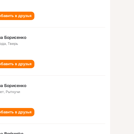
бавить в друзья
а Борисенко
года
,
Тверь
бавить в друзья
а Борисенко
лет
,
Рыткучи
бавить в друзья
a Borisenko