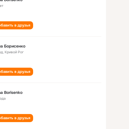
ет
бавить в друзья
а Борисенко
од
,
Кривой Рог
бавить в друзья
a Borisenko
года
бавить в друзья