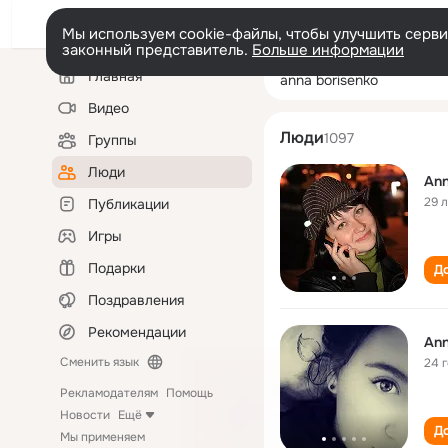
Мы используем cookie-файлы, чтобы улучшить сервис
законный представитель.
Больше информации
Левая
Поиск
Главная
anna borisenko
колонка
по
людям
Видео
Люди
1097
Группы
Люди
Ann
29 
Публикации
Игры
Подарки
До
Поздравления
Рекомендации
Ann
Сменить язык
24 
Рекламодателям
Помощь
Новости
Ещё
До
Мы применяем