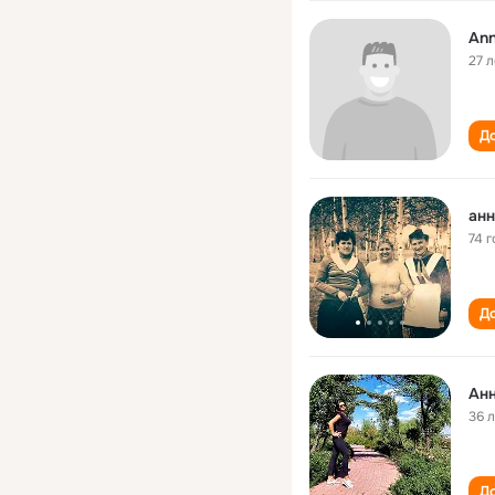
Ann
27 л
До
анн
74 г
До
Анн
36 
До