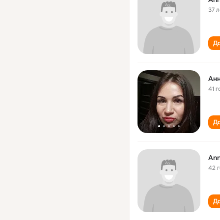
37 л
До
Анн
41 г
До
Ann
42 
До