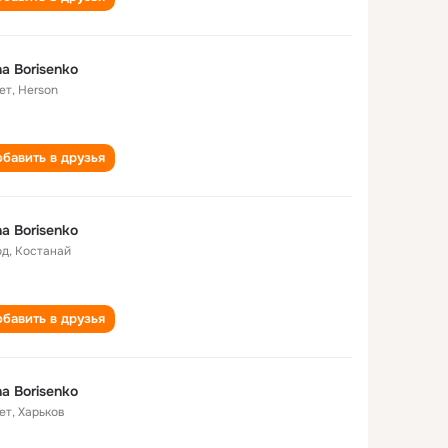
a Borisenko
ет
,
Herson
бавить в друзья
a Borisenko
од
,
Костанай
бавить в друзья
a Borisenko
ет
,
Харьков