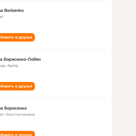
a Borisenko
ет
бавить в друзья
а Борисенко-Лобян
ода
,
Адлер
бавить в друзья
а Борисенко
лет
,
Константиновка
бавить в друзья