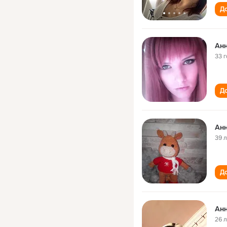
До
Анн
33 
До
Анн
39 
До
Анн
26 