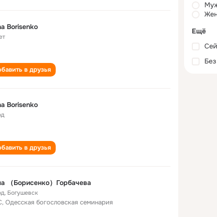
Му
Жен
a Borisenko
Ещё
ет
Сей
Без
бавить в друзья
a Borisenko
од
бавить в друзья
на （Борисенко）Горбачева
од
,
Богушевск
, Одесская богословская семинария