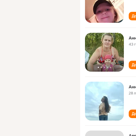
До
Анн
43 
До
Анн
28 
До
Ann