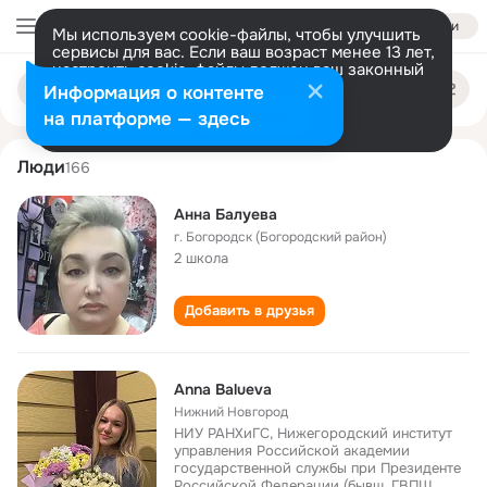
Войти
Мы используем cookie-файлы, чтобы улучшить
сервисы для вас. Если ваш возраст менее 13 лет,
настроить cookie-файлы должен ваш законный
anna balueva
Поиск
представитель.
Больше информации
Информация о контенте
по
людям
Разрешить все
Настроить
на платформе — здесь
Люди
166
Анна Балуева
г. Богородск (Богородский район)
2 школа
Добавить в друзья
Anna Balueva
Нижний Новгород
НИУ РАНХиГС, Нижегородский институт
управления Российской академии
государственной службы при Президенте
Российской Федерации (бывш. ГВПШ,