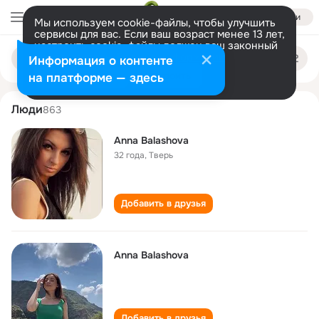
Войти
Мы используем cookie-файлы, чтобы улучшить
сервисы для вас. Если ваш возраст менее 13 лет,
настроить cookie-файлы должен ваш законный
anna balashova
Поиск
представитель.
Больше информации
Информация о контенте
по
людям
Разрешить все
Настроить
на платформе — здесь
Люди
863
Anna Balashova
32 года
,
Тверь
Добавить в друзья
Anna Balashova
Добавить в друзья