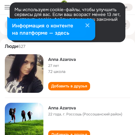
Войти
Мы используем cookie-файлы, чтобы улучшить
сервисы для вас. Если ваш возраст менее 13 лет,
настроить cookie-файлы должен ваш законный
anna azarova
Поиск
представитель.
Больше информации
Информация о контенте
по
людям
Разрешить все
Настроить
на платформе — здесь
Люди
627
Anna Azarova
27 лет
72 школа
Добавить в друзья
Anna Azarova
22 года
,
г. Россошь (Россошанский район)
Добавить в друзья