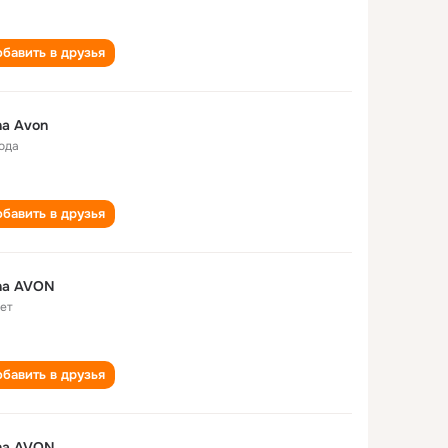
бавить в друзья
a Avon
года
бавить в друзья
na AVON
лет
бавить в друзья
na AVON