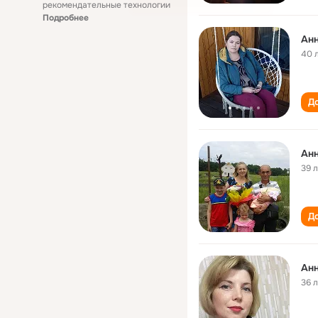
рекомендательные технологии
Подробнее
40 
До
Ан
39 
До
Анн
36 