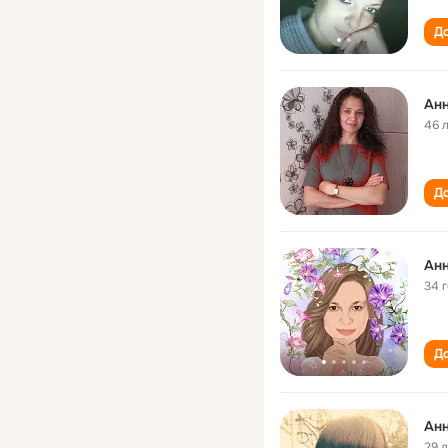
До
Анн
46 
До
Ан
34 
До
Анн
29 