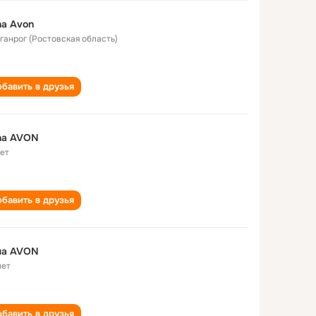
a Avon
аганрог (Ростовская область)
бавить в друзья
na AVON
лет
бавить в друзья
на AVON
лет
бавить в друзья