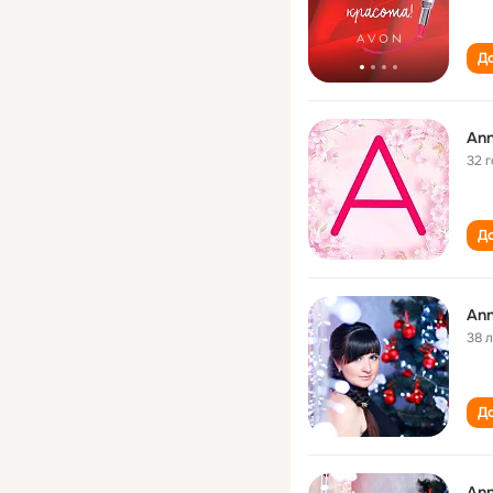
До
Ann
32 
До
An
38 
До
An