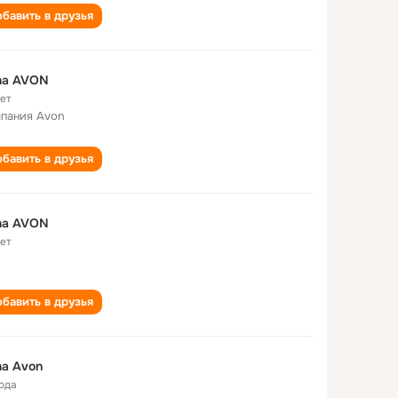
бавить в друзья
na AVON
лет
пания Avon
бавить в друзья
na AVON
лет
бавить в друзья
a Avon
года