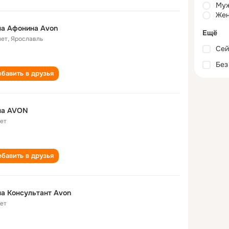
Му
Жен
Анна Афонина Avon
Ещё
лет
,
Ярославль
Сей
Без
бавить в друзья
на AVON
лет
бавить в друзья
а Консультант Avon
лет