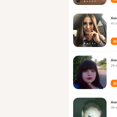
Анн
41 г
До
Анн
29 
До
Ан
39 