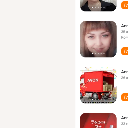
До
An
35 
Ком
До
An
26 
До
Ann
33 