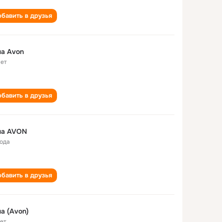
бавить в друзья
а Avon
лет
бавить в друзья
на AVON
года
бавить в друзья
а (Avon)
лет