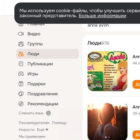
Мы используем cookie-файлы, чтобы улучшить сервис
законный представитель.
Больше информации
Левая
Поиск
Главная
anna avon
колонка
по
людям
Видео
Люди
878
Группы
Люди
Ann
46 
Публикации
Игры
Подарки
До
Поздравления
Рекомендации
Ann
Сменить язык
39 
Рекламодателям
Помощь
Новости
Ещё
До
Мы применяем