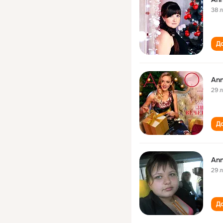
38 
До
Ann
29 
До
Ann
29 
До