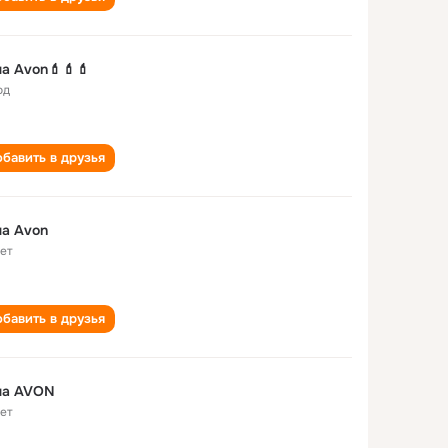
а Avon💄💄💄
од
бавить в друзья
а Аvon
лет
бавить в друзья
на AVON
лет