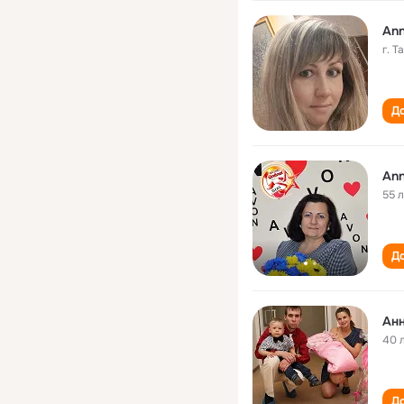
Ann
г. Т
До
An
55 
До
Ан
40 
До