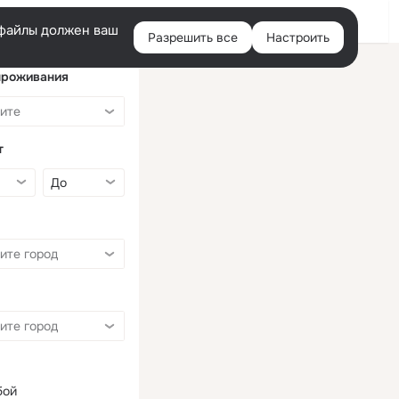
Войти
e-файлы должен ваш
Разрешить все
Настроить
Правая
колонка
проживания
т
бой