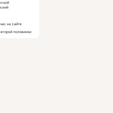
жской
ский
час на сайте
 второй половинки