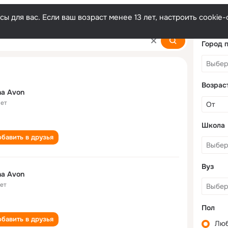
ы для вас. Если ваш возраст менее 13 лет, настроить cooki
Город 
Возрас
a Avon
лет
Школа
бавить в друзья
Вуз
a Avon
лет
Пол
бавить в друзья
Лю