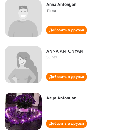
Anna Antonyan
91 год
Добавить в друзья
ANNA ANTONYAN
36 лет
Добавить в друзья
Asya Antonyan
Добавить в друзья