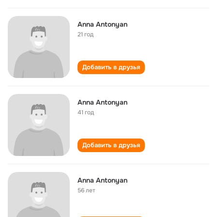
Anna Antonyan
21 год
Добавить в друзья
Anna Antonyan
41 год
Добавить в друзья
Anna Antonyan
56 лет