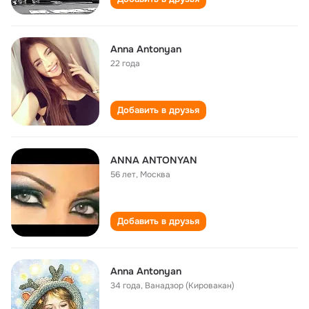
Anna Antonyan
22 года
Добавить в друзья
ANNA ANTONYAN
56 лет
,
Москва
Добавить в друзья
Anna Antonyan
34 года
,
Ванадзор (Кировакан)