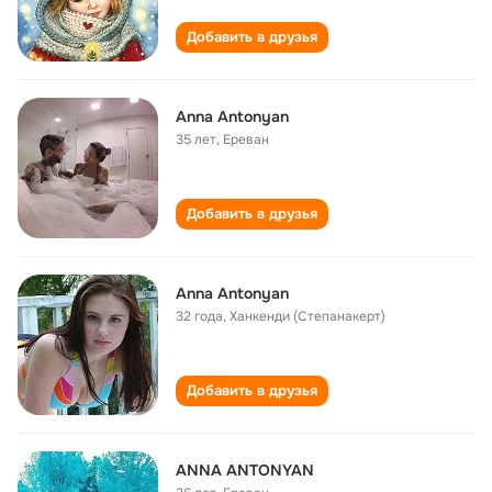
Добавить в друзья
Anna Antonyan
35 лет
,
Ереван
Добавить в друзья
Anna Antonyan
32 года
,
Ханкенди (Степанакерт)
Добавить в друзья
ANNA ANTONYAN