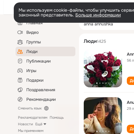
Мы используем cookie-файлы, чтобы улучшить сервис
законный представитель.
Больше информации
Левая
Поиск
Главная
anna annushka
колонка
по
людям
Видео
Люди
1425
Группы
Люди
Ann
56 
Публикации
Игры
Подарки
До
Поздравления
Рекомендации
Anu
Сменить язык
29 
Рекламодателям
Помощь
Новости
Ещё
До
Мы применяем