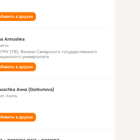
бавить в друзья
а Annushka
ьятти
ГМУ (ТФ), Филиал Самарского государственного
ицинского университета
бавить в друзья
uschka Анна (Gorbunova)
лет
,
Калль
бавить в друзья
а - аннушка анна - аннушка