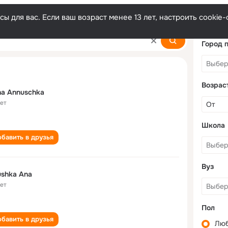
ы для вас. Если ваш возраст менее 13 лет, настроить cooki
Город 
Возрас
a Annuschka
лет
Школа
бавить в друзья
Вуз
shka Ana
лет
Пол
бавить в друзья
Лю