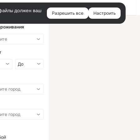
Войти
e-файлы должен ваш
Разрешить все
Настроить
Правая
колонка
проживания
т
бой