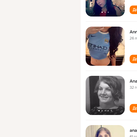
До
Ann
26 
До
Ana
32 
До
ana
61 г