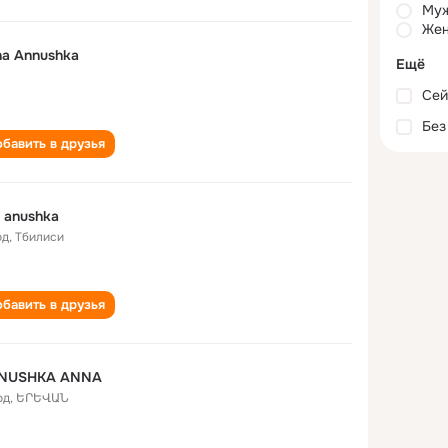
Му
Жен
a Annushka
Ещё
Сей
Без
бавить в друзья
 anushka
од
,
Тбилиси
бавить в друзья
NUSHKA ANNA
од
,
ԵՐԵՎԱՆ