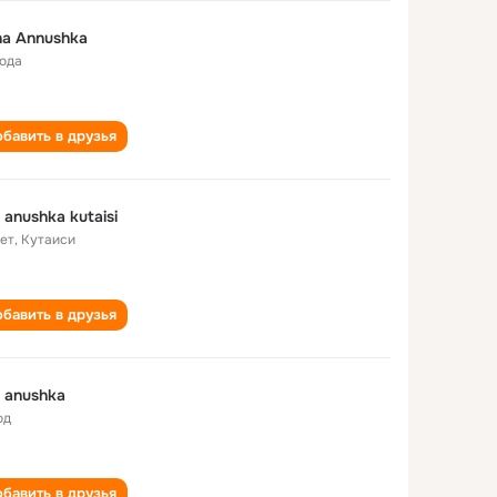
a Annushka
года
бавить в друзья
 anushka kutaisi
лет
,
Кутаиси
бавить в друзья
 anushka
од
бавить в друзья