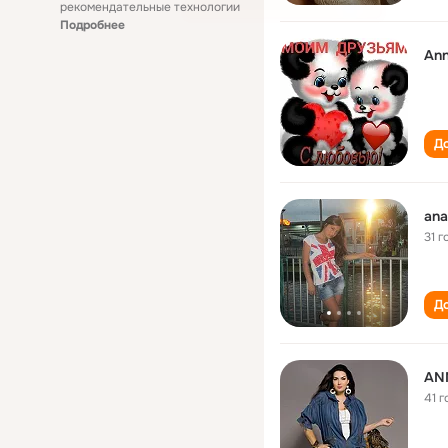
рекомендательные технологии
Подробнее
Ann
До
ana
31 г
До
AN
41 г