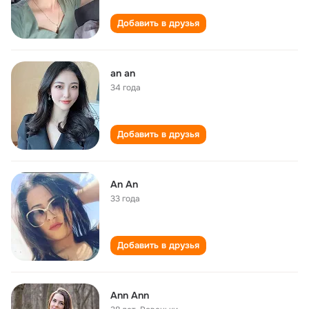
Добавить в друзья
an an
34 года
Добавить в друзья
An An
33 года
Добавить в друзья
Ann Ann