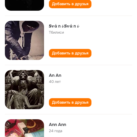
Добавить в друзья
𝐒𝕧άｎ𝓲 𝐒𝕧άｎ𝓲
Тбилиси
Добавить в друзья
An An
40 лет
Добавить в друзья
Ann Ann
24 года