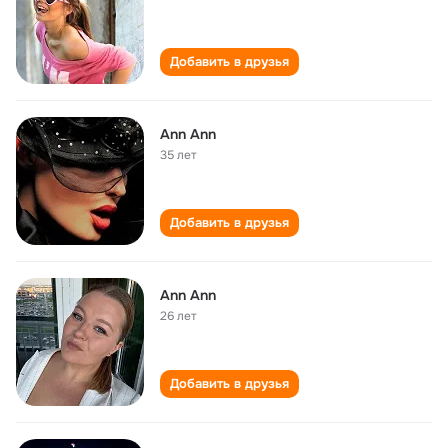
Добавить в друзья
Ann Ann
35 лет
Добавить в друзья
Ann Ann
26 лет
Добавить в друзья