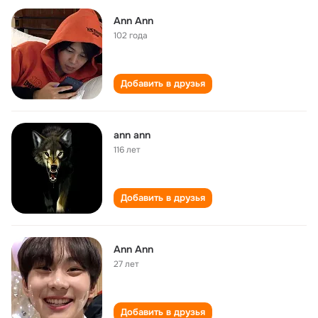
Ann Ann
102 года
Добавить в друзья
ann ann
116 лет
Добавить в друзья
Ann Ann
27 лет
Добавить в друзья