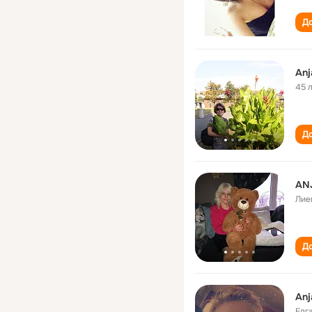
До
Anj
45 
До
AN
Лие
До
Anj
Елг