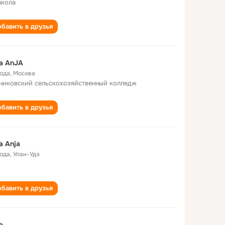
школа
бавить в друзья
a AnJA
года
,
Москва
никовский сельскохозяйственный колледж
бавить в друзья
a Anja
года
,
Улан-Удэ
бавить в друзья
a