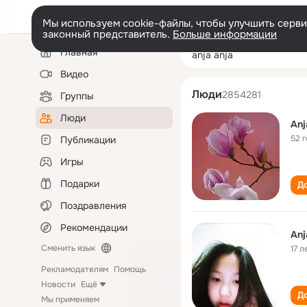
Мы используем cookie-файлы, чтобы улучшить сервис
законный представитель.
Больше информации
Левая
Поиск
Главная
anja anja
колонка
по
людям
Видео
Люди
2854281
Группы
Люди
Anj
52 
Публикации
Игры
Подарки
До
Поздравления
Рекомендации
Anj
Сменить язык
17 л
Рекламодателям
Помощь
Новости
Ещё
До
Мы применяем