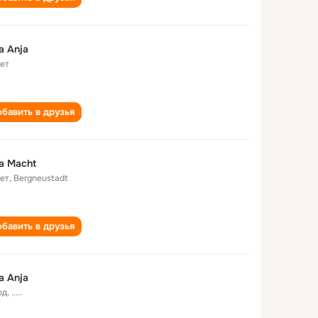
a Anja
лет
бавить в друзья
a Macht
лет
,
Bergneustadt
бавить в друзья
a Anja
од
,
.....