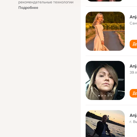
рекомендательные технологии
Подробнее
Anj
Сан
До
Anj
39 
До
Anj
г. 