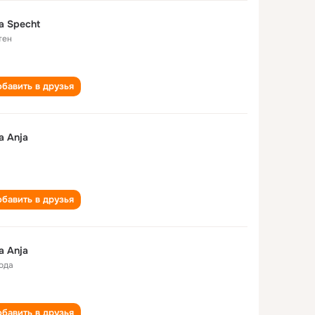
a Specht
тен
бавить в друзья
a Anja
бавить в друзья
a Anja
года
бавить в друзья