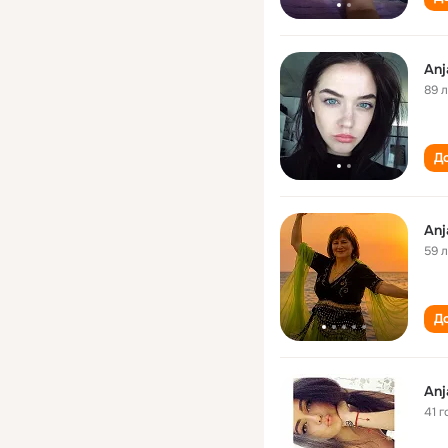
Anj
89 
До
Anj
59 
До
Anj
41 г