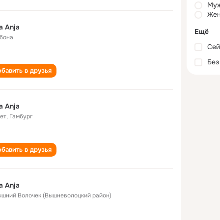
Му
Жен
a Anja
Ещё
бона
Сей
Без
бавить в друзья
a Anja
лет
,
Гамбург
бавить в друзья
a Anja
Вышний Волочек (Вышневолоцкий район)