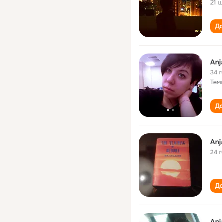
21 
До
Anj
34 
Тем
До
Anj
24 
До
Anj