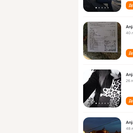
До
Anj
40 
До
Anj
26 
До
Anj
48 