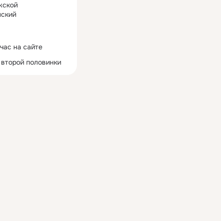
жской
ский
час на сайте
 второй половинки