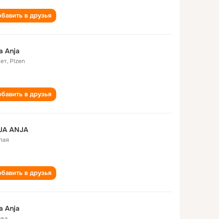
бавить в друзья
a Anja
лет
,
Plzen
бавить в друзья
JA ANJA
пая
бавить в друзья
a Anja
ава