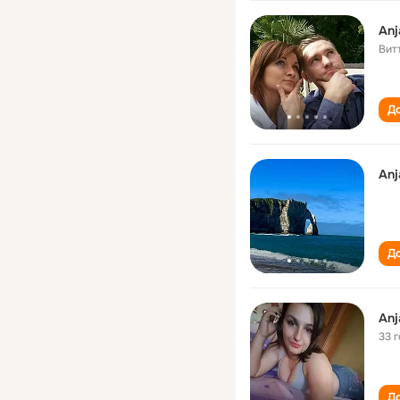
Anj
Вит
До
Anj
До
Anj
33 
До