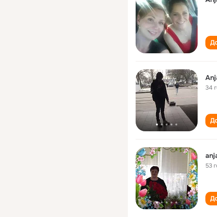
До
Anj
34 
До
anj
53 
До