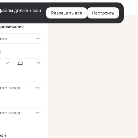
Войти
e-файлы должен ваш
Разрешить все
Настроить
Правая
колонка
проживания
т
бой