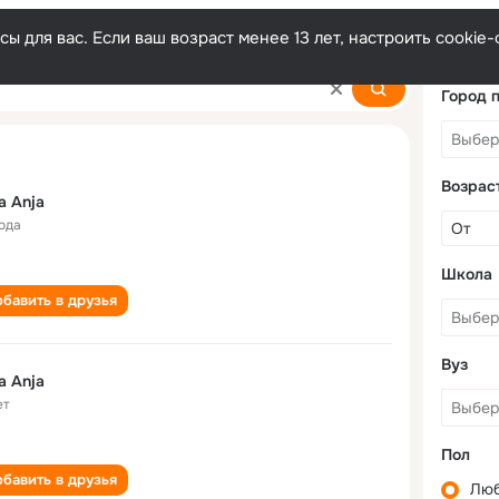
ы для вас. Если ваш возраст менее 13 лет, настроить cooki
Город 
Возрас
a Anja
года
Школа
бавить в друзья
Вуз
a Anja
ет
Пол
бавить в друзья
Лю