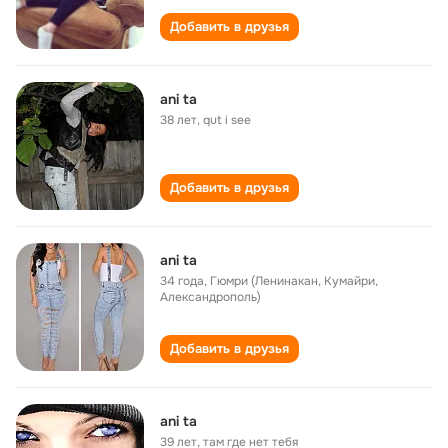
Добавить в друзья
ani ta
38 лет
,
qut i see
Добавить в друзья
ani ta
34 года
,
Гюмри (Ленинакан, Кумайри,
Александрополь)
Добавить в друзья
ani ta
39 лет
,
там где нет тебя