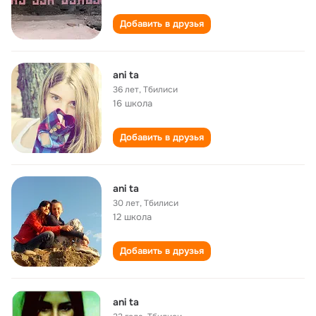
Добавить в друзья
ani ta
36 лет
,
Тбилиси
16 школа
Добавить в друзья
ani ta
30 лет
,
Тбилиси
12 школа
Добавить в друзья
ani ta