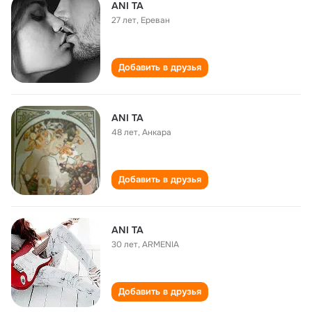
ANI TA
27 лет
,
Ереван
Добавить в друзья
ANI TA
48 лет
,
Анкара
Добавить в друзья
ANI TA
30 лет
,
ARMENIA
Добавить в друзья