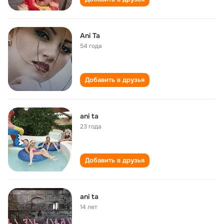
Ani Ta
54 года
Добавить в друзья
ani ta
23 года
Добавить в друзья
ani ta
14 лет