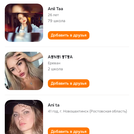
Anii Taa
26 лет
79 школа
Добавить в друзья
А❣️N❣️I ❣️T❣️A
Ереван
2 школа
Добавить в друзья
Ani ta
41 год
,
г. Новошахтинск (Ростовская область)
Добавить в друзья