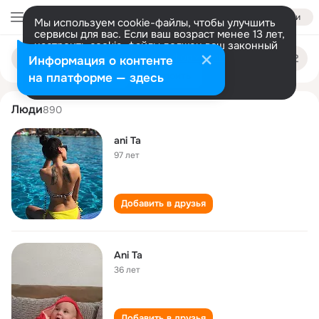
Войти
Мы используем cookie-файлы, чтобы улучшить
сервисы для вас. Если ваш возраст менее 13 лет,
настроить cookie-файлы должен ваш законный
ani ta
Поиск
представитель.
Больше информации
Информация о контенте
по
людям
Разрешить все
Настроить
на платформе — здесь
Люди
890
ani Ta
97 лет
Добавить в друзья
Ani Ta
36 лет
Добавить в друзья