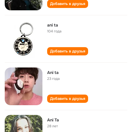
Добавить в друзья
ani ta
104 года
Добавить в друзья
Ani ta
23 года
Добавить в друзья
Ani Ta
28 лет