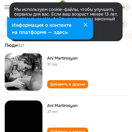
Войти
Мы используем cookie-файлы, чтобы улучшить
сервисы для вас. Если ваш возраст менее 13 лет,
настроить cookie-файлы должен ваш законный
ani martirosyan
Поиск
представитель.
Больше информации
Информация о контенте
по
людям
Разрешить все
Настроить
на платформе — здесь
Люди
821
Ani Martirosyan
31 год
Добавить в друзья
Ani Martirosyan
27 лет
Добавить в друзья