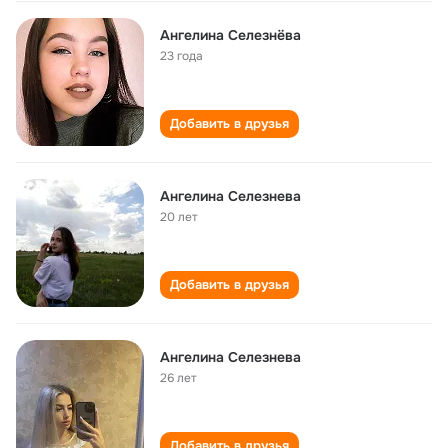
Ангелина Селезнёва
23 года
Добавить в друзья
Ангелина Селезнева
20 лет
Добавить в друзья
Ангелина Селезнева
26 лет
Добавить в друзья