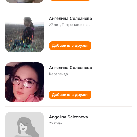
Ангелина Селезнева
27 лет
,
Петропавловск
Добавить в друзья
Ангелина Селезнева
Караганда
Добавить в друзья
Angelina Selezneva
22 года