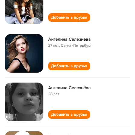
Добавить в друзья
Ангелина Селезнева
27 лет
,
Санкт-Петербург
Добавить в друзья
Ангелина Селезнёва
26 лет
Добавить в друзья