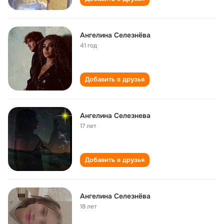
Ангелина Селезнёва
41 год
Добавить в друзья
Ангелина Селезнева
17 лет
Добавить в друзья
Ангелина Селезнёва
18 лет