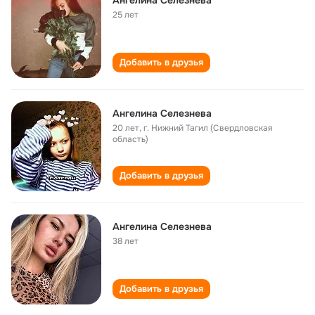
Ангелина Селезнёва
25 лет
Добавить в друзья
Ангелина Селезнева
20 лет
,
г. Нижний Тагил (Свердловская
область)
Добавить в друзья
Ангелина Селезнева
38 лет
Добавить в друзья