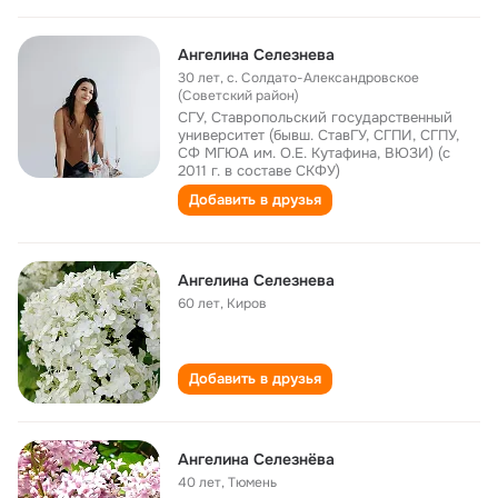
Ангелина Селезнева
30 лет
,
с. Солдато-Александровское
(Советский район)
СГУ, Ставропольский государственный
университет (бывш. СтавГУ, СГПИ, СГПУ,
СФ МГЮА им. О.Е. Кутафина, ВЮЗИ) (с
2011 г. в составе СКФУ)
Добавить в друзья
Ангелина Селезнева
60 лет
,
Киров
Добавить в друзья
Ангелина Селезнёва
40 лет
,
Тюмень