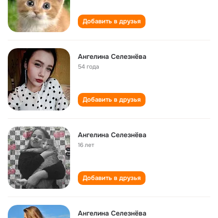
Добавить в друзья
Ангелина Селезнёва
54 года
Добавить в друзья
Ангелина Селезнёва
16 лет
Добавить в друзья
Ангелина Селезнёва