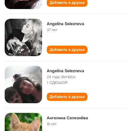
Добавить в друзья
Angelina Selezneva
37 лет
Добавить в друзья
Angelina Selezneva
24 года
,
Витебск
1 СДЮШОР
Добавить в друзья
Ангелина Селезнёва
16 лет