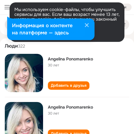
Войти
Мы используем cookie-файлы, чтобы улучшить
сервисы для вас. Если ваш возраст менее 13 лет,
настроить cookie-файлы должен ваш законный
angelina ponomarenko
Поиск
представитель.
Больше информации
Информация о контенте
по
людям
Разрешить все
Настроить
на платформе — здесь
Люди
322
Angelina Ponomarenko
30 лет
Добавить в друзья
Angelina Ponomarenko
30 лет
Добавить в друзья