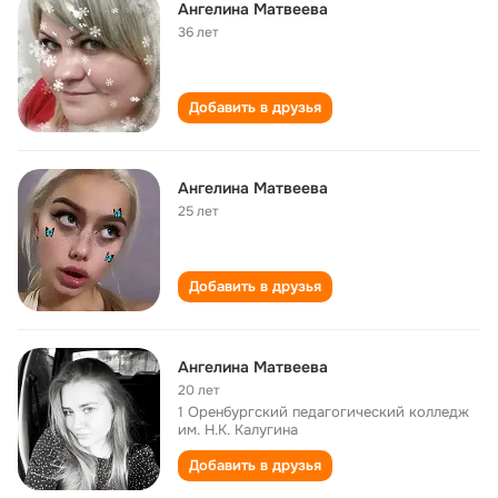
Ангелина Матвеева
36 лет
Добавить в друзья
Ангелина Матвеева
25 лет
Добавить в друзья
Ангелина Матвеева
20 лет
1 Оренбургский педагогический колледж
им. Н.К. Калугина
Добавить в друзья