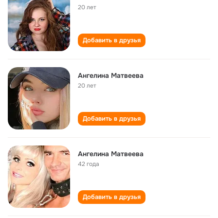
20 лет
Добавить в друзья
Ангелина Матвеева
20 лет
Добавить в друзья
Ангелина Матвеева
42 года
Добавить в друзья