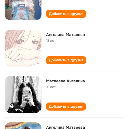
Добавить в друзья
Ангелина Матвеева
18 лет
Добавить в друзья
Матвеева Ангелина
18 лет
Добавить в друзья
Ангелина Матвеева