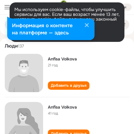
Войти
Мы используем cookie-файлы, чтобы улучшить
сервисы для вас. Если ваш возраст менее 13 лет,
настроить cookie-файлы должен ваш законный
anfisa volkova
Поиск
представитель.
Больше информации
Информация о контенте
по
людям
Разрешить все
Настроить
на платформе — здесь
Люди
137
Anfisa Volkova
21 год
Добавить в друзья
Anfisa Volkova
41 год
Добавить в друзья