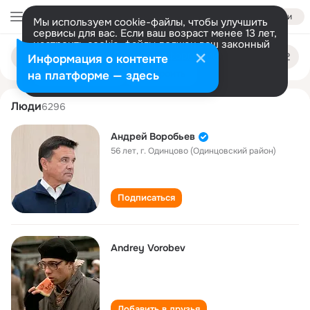
Войти
Мы используем cookie-файлы, чтобы улучшить
сервисы для вас. Если ваш возраст менее 13 лет,
настроить cookie-файлы должен ваш законный
andrey vorobev
Поиск
представитель.
Больше информации
Информация о контенте
по
людям
Разрешить все
Настроить
на платформе — здесь
Люди
6296
Андрей Воробьев
56 лет
,
г. Одинцово (Одинцовский район)
Подписаться
Andrey Vorobev
Добавить в друзья