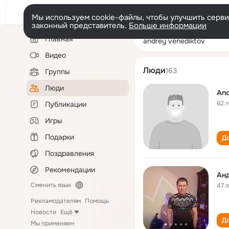
Мы используем cookie-файлы, чтобы улучшить сервис
законный представитель.
Больше информации
Левая
Поиск
Главная
andrey venedikt
колонка
по
людям
Видео
Люди
163
Группы
Люди
And
62 
Публикации
Игры
Подарки
До
Поздравления
Рекомендации
Ан
Сменить язык
47 
Рекламодателям
Помощь
Новости
Ещё
До
Мы применяем