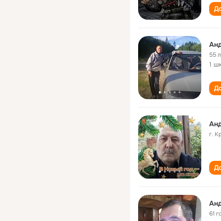
До
Ан
55 
1 ш
До
Ан
г. 
До
Ан
61 г