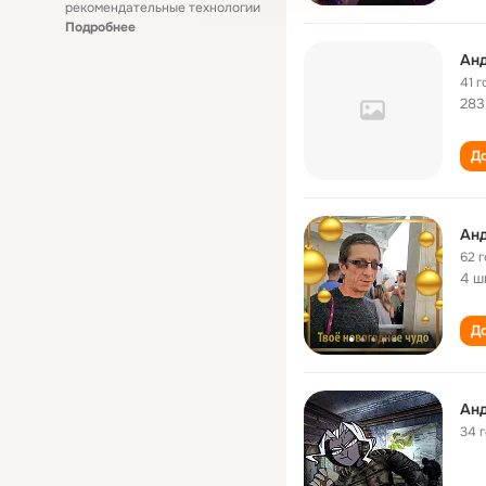
рекомендательные технологии
Подробнее
Ан
41 г
283
До
Aн
62 
4 ш
До
Ан
34 