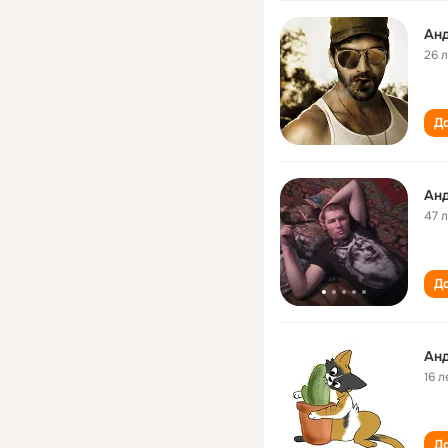
Ан
26 
До
Ан
47 
До
Ан
16 л
До