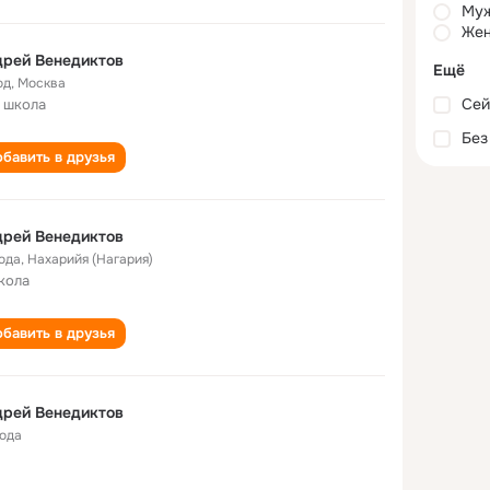
Му
Жен
дрей Венедиктов
Ещё
од
,
Москва
Сей
 школа
Без
бавить в друзья
дрей Венедиктов
года
,
Нахарийя (Нагария)
кола
бавить в друзья
дрей Венедиктов
года