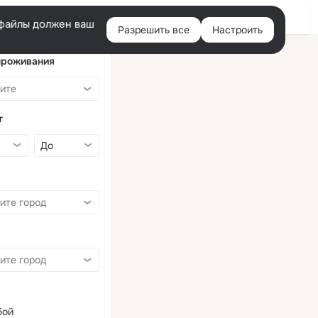
Войти
e-файлы должен ваш
Разрешить все
Настроить
Правая
колонка
проживания
т
бой