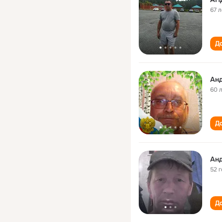
67 л
До
Ан
60 
До
Ан
52 
До