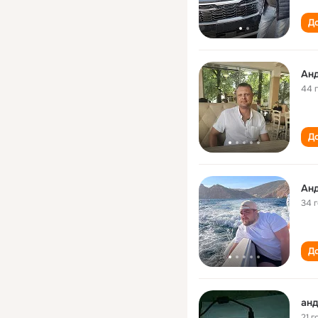
До
Ан
44 
До
Ан
34 
До
анд
21 г