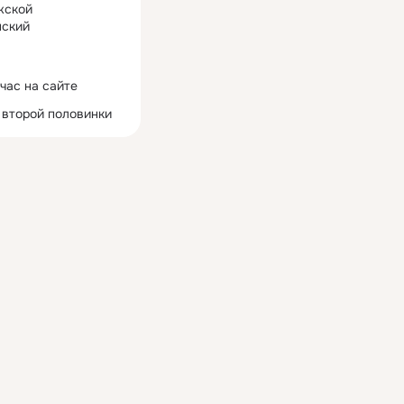
жской
ский
час на сайте
 второй половинки