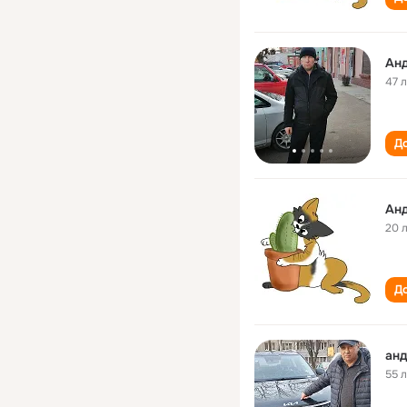
47 
До
Ан
20 
До
анд
55 