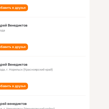
бавить в друзья
дрей Венедиктов
года
бавить в друзья
дрей Венедиктов
года
,
г. Норильск (Красноярский край)
бавить в друзья
рей венедиктов
од
,
г. Черняховск (Черняховский район)