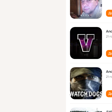
До
And
21 г
До
And
21 г
До
АН