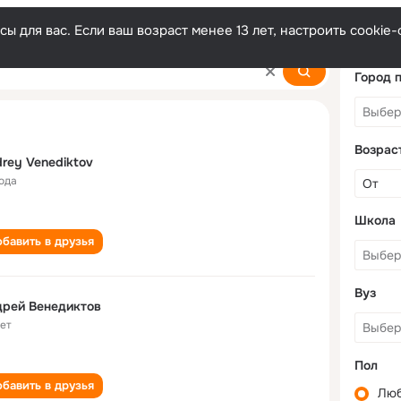
ы для вас. Если ваш возраст менее 13 лет, настроить cooki
ov
Город 
Возрас
rey Venediktov
года
Школа
бавить в друзья
Вуз
дрей Венедиктов
лет
Пол
бавить в друзья
Лю