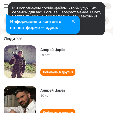
Войти
Мы используем cookie-файлы, чтобы улучшить
сервисы для вас. Если ваш возраст менее 13 лет,
настроить cookie-файлы должен ваш законный
andrey tsaryov
Поиск
представитель.
Больше информации
Информация о контенте
по
людям
Разрешить все
Настроить
на платформе — здесь
Люди
1736
Андрей Царëв
29 лет
Добавить в друзья
Андрей Царëв
50 лет
Добавить в друзья