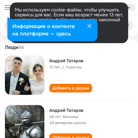
Войти
Мы используем cookie-файлы, чтобы улучшить
сервисы для вас. Если ваш возраст менее 13 лет,
настроить cookie-файлы должен ваш законный
andrey tatarov
Поиск
представитель.
Больше информации
Информация о контенте
по
людям
Разрешить все
Настроить
на платформе — здесь
Люди
98
Андрей Татаров
37 лет
,
с. Карагаш
Добавить в друзья
Андрей Татаров
46 лет
,
Винница
24 вечерняя школа
Добавить в друзья