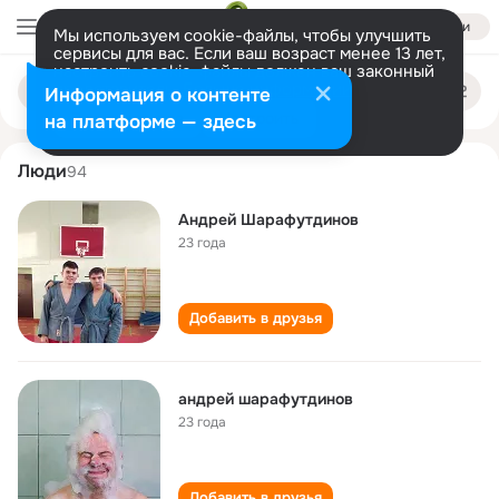
Войти
Мы используем cookie-файлы, чтобы улучшить
сервисы для вас. Если ваш возраст менее 13 лет,
настроить cookie-файлы должен ваш законный
andrey sharafutdinov
Поиск
представитель.
Больше информации
Информация о контенте
по
людям
Разрешить все
Настроить
на платформе — здесь
Люди
94
Андрей Шарафутдинов
23 года
Добавить в друзья
андрей шарафутдинов
23 года
Добавить в друзья