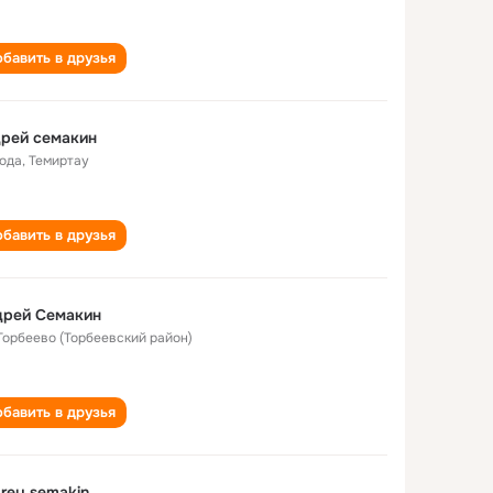
бавить в друзья
рей семакин
года
,
Темиртау
бавить в друзья
дрей Семакин
 Торбеево (Торбеевский район)
бавить в друзья
rey semakin