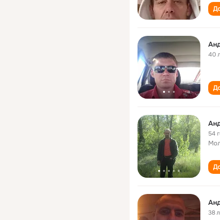
До
Ан
40 
До
Ан
54 
Мол
До
38 