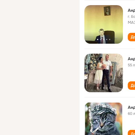
Ан
г. 
МАЭ
До
Ан
55 
До
Ан
60 
До