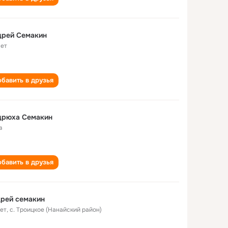
дрей Семакин
лет
бавить в друзья
дрюха Семакин
в
бавить в друзья
рей семакин
лет
,
с. Троицкое (Нанайский район)