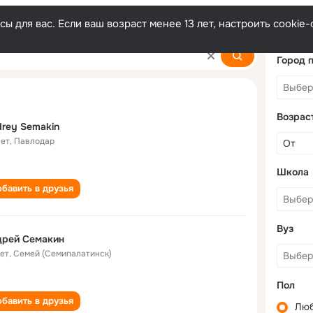
ы для вас. Если ваш возраст менее 13 лет, настроить cooki
Город 
Возрас
rey Semakin
лет
,
Павлодар
Школа
бавить в друзья
Вуз
дрей Семакин
лет
,
Семей (Семипалатинск)
Пол
бавить в друзья
Лю