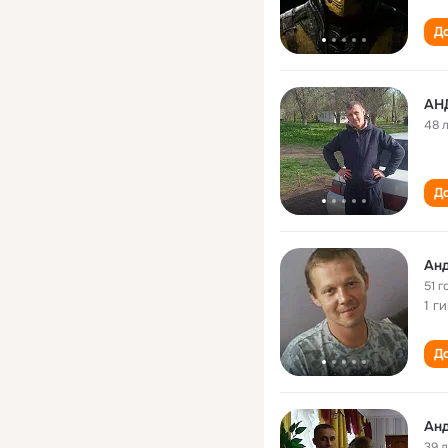
До
АН
48 
До
Ан
51 г
1 г
До
Ан
39 