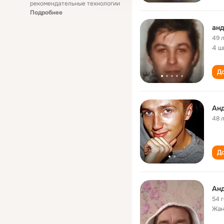
рекомендательные технологии
Подробнее
анд
49 
4 ш
До
Ан
48 
До
Ан
54 
Жан