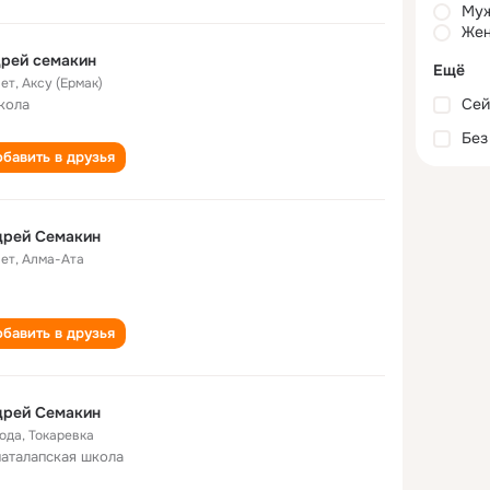
Му
Жен
рей семакин
Ещё
лет
,
Аксу (Ермак)
Сей
кола
Без
бавить в друзья
дрей Семакин
лет
,
Алма-Ата
бавить в друзья
дрей Семакин
года
,
Токаревка
аталапская школа