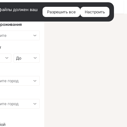
Войти
e-файлы должен ваш
Разрешить все
Настроить
Правая
колонка
проживания
т
бой