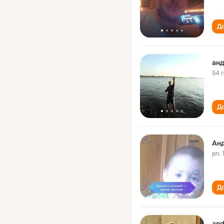
До
анд
54 
До
Ан
рп.
До
and