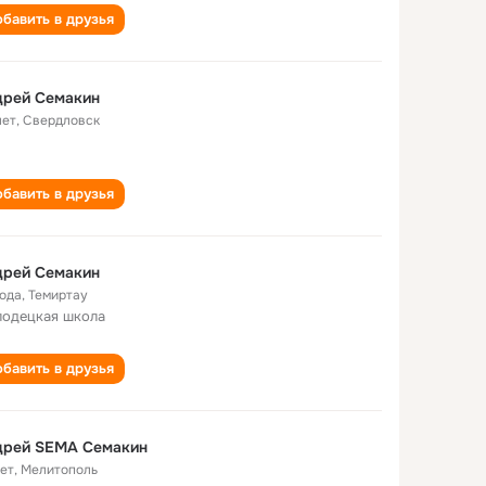
бавить в друзья
дрей Семакин
лет
,
Свердловск
бавить в друзья
дрей Семакин
года
,
Темиртау
одецкая школа
бавить в друзья
Андрей SEMA Семакин
лет
,
Мелитополь