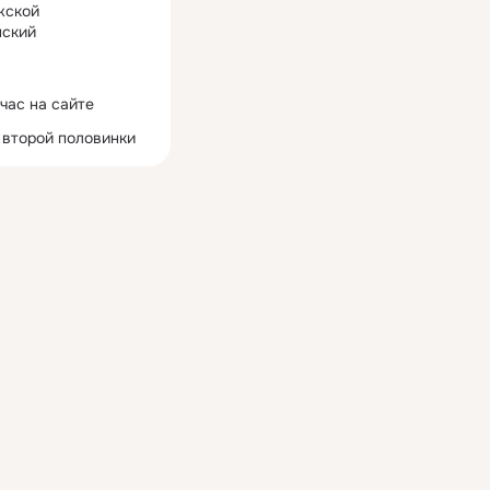
жской
ский
час на сайте
 второй половинки