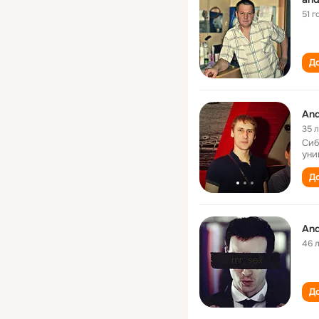
51 г
До
And
35 
Сиб
уни
До
And
46 
До