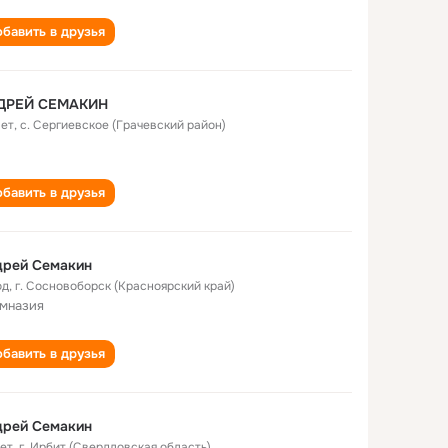
бавить в друзья
ДРЕЙ СЕМАКИН
лет
,
с. Сергиевское (Грачевский район)
бавить в друзья
дрей Семакин
од
,
г. Сосновоборск (Красноярский край)
имназия
бавить в друзья
дрей Семакин
лет
,
г. Ирбит (Свердловская область)