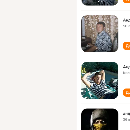
Ан
50 
До
Ан
Кие
До
анд
36 