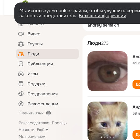
Мы используем cookie-файлы, чтобы улучшить сервис
законный представитель.
Больше информации
Левая
Поиск
Главная
andrey semakin
колонка
по
людям
Видео
Люди
273
Группы
Люди
And
49 
Публикации
Игры
Подарки
До
Поздравления
Рекомендации
Ан
Сменить язык
59 
Рекламодателям
Помощь
Новости
Ещё
До
Мы применяем