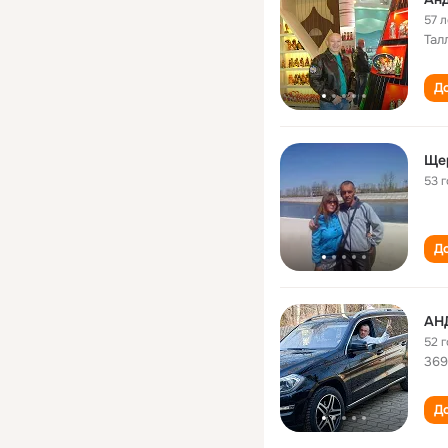
57 л
Тал
До
Ще
53 
До
АН
52 
36
До