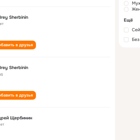
Му
Жен
rey Sherbinin
Ещё
ет
Сей
Без
бавить в друзья
rey Sherbinin
од
бавить в друзья
дрей Щербинин
лет