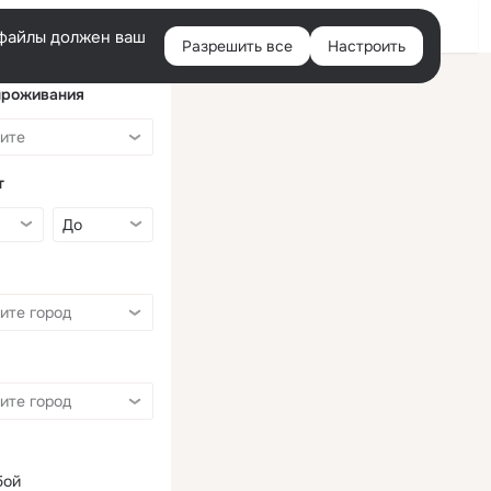
Войти
e-файлы должен ваш
Разрешить все
Настроить
Правая
колонка
проживания
т
бой