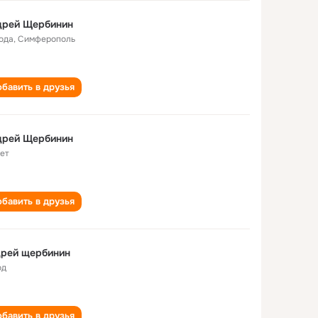
дрей Щербинин
года
,
Симферополь
бавить в друзья
дрей Щербинин
лет
бавить в друзья
дрей щербинин
од
бавить в друзья