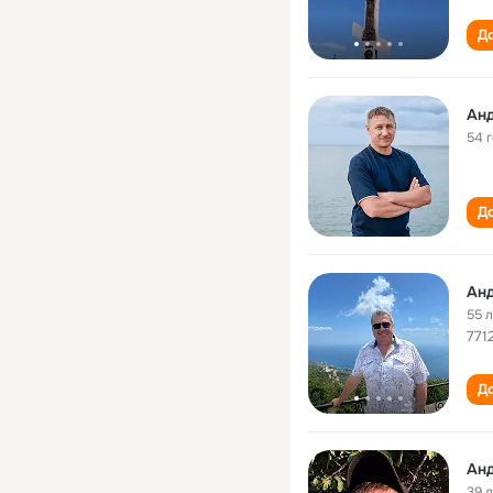
До
Ан
54 
До
Ан
55 
771
До
Ан
39 