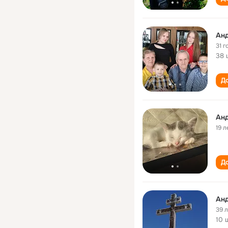
Ан
31 г
38 
До
Ан
19 л
До
Ан
39 
10 