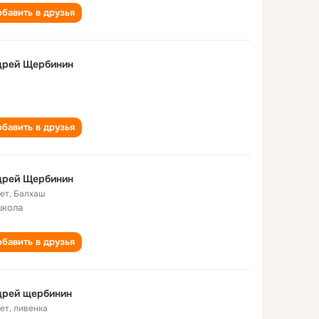
бавить в друзья
дрей Щербинин
бавить в друзья
дрей Щербинин
лет
,
Балхаш
школа
бавить в друзья
дрей щербинин
лет
,
ливенка