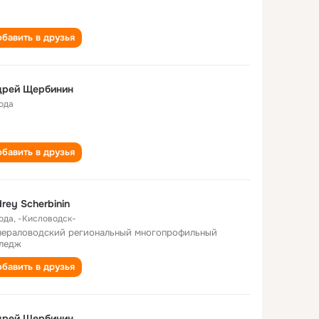
бавить в друзья
дрей Щербинин
года
бавить в друзья
rey Scherbinin
года
,
-Кисловодск-
ераловодский региональный многопрофильный
ледж
бавить в друзья
дрей Щербинин