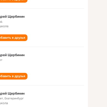
дрей Щербинин
од
школа
бавить в друзья
дрей Щербинин
ет
бавить в друзья
дрей Щербинин
лет
,
Екатеринбург
школа