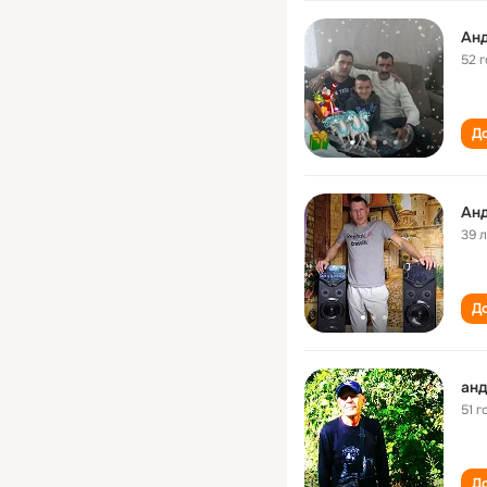
Ан
52 
До
Ан
39 
До
ан
51 г
До