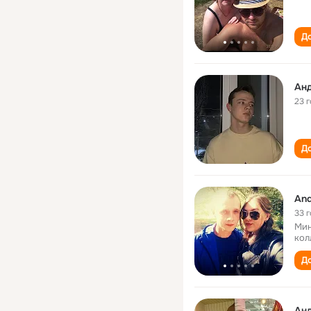
До
Ан
23 
До
And
33 
Мин
кол
До
Ан