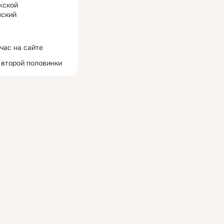
жской
ский
час на сайте
 второй половинки