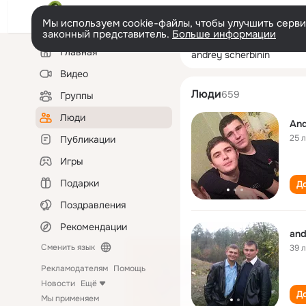
Мы используем cookie-файлы, чтобы улучшить сервис
законный представитель.
Больше информации
Левая
Поиск
Главная
andrey scherbin
колонка
по
людям
Видео
Люди
659
Группы
Люди
And
25 
Публикации
Игры
Подарки
До
Поздравления
Рекомендации
and
Сменить язык
39 
Рекламодателям
Помощь
Новости
Ещё
До
Мы применяем