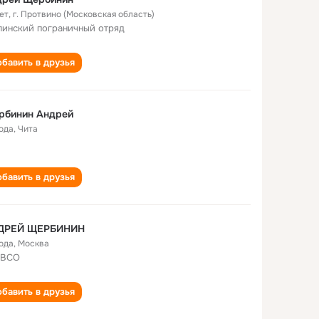
ет
,
г. Протвино (Московская область)
линский пограничный отряд
бавить в друзья
рбинин Андрей
года
,
Чита
бавить в друзья
ДРЕЙ ЩЕРБИНИН
года
,
Москва
9ВСО
бавить в друзья