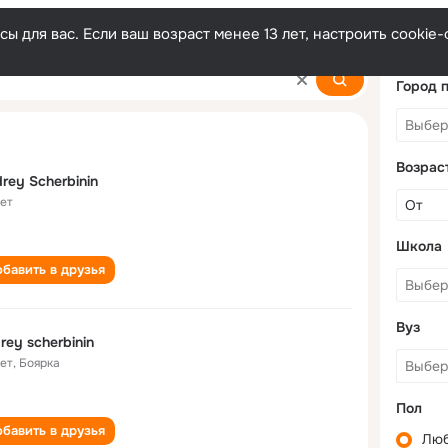
ы для вас. Если ваш возраст менее 13 лет, настроить cooki
in
Город 
Возрас
rey Scherbinin
лет
Школа
бавить в друзья
Вуз
rey scherbinin
лет
,
Боярка
Пол
бавить в друзья
Лю