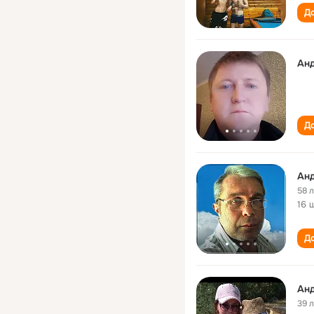
До
Ан
До
Ан
58 
16 
До
Ан
39 