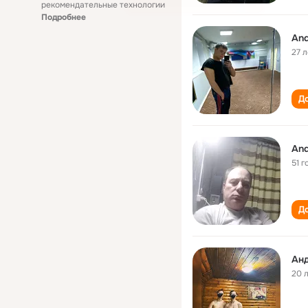
рекомендательные технологии
Подробнее
And
27 л
До
And
51 г
До
Ан
20 