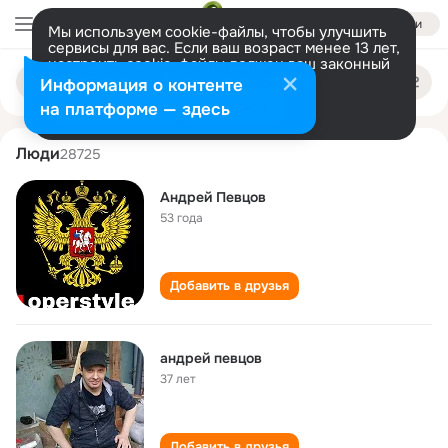
Войти
Мы используем cookie-файлы, чтобы улучшить
сервисы для вас. Если ваш возраст менее 13 лет,
настроить cookie-файлы должен ваш законный
andrey pevtsov
Поиск
представитель.
Больше информации
Информация о контенте
по
людям
Разрешить все
Настроить
на платформе — здесь
Люди
28725
Андрей Певцов
53 года
Добавить в друзья
андрей певцов
37 лет
Добавить в друзья