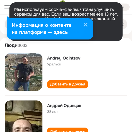
Войти
Мы используем cookie-файлы, чтобы улучшить
сервисы для вас. Если ваш возраст менее 13 лет,
настроить cookie-файлы должен ваш законный
andrey odintsov
Поиск
представитель.
Больше информации
Информация о контенте
по
людям
Разрешить все
Настроить
на платформе — здесь
Люди
3033
Andrey Odintsov
Уральск
Добавить в друзья
Андрей Одинцов
38 лет
Добавить в друзья