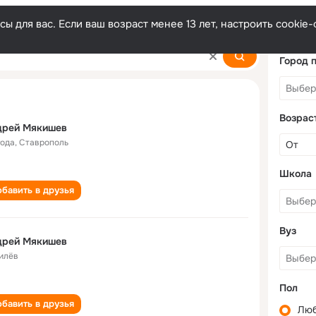
ы для вас. Если ваш возраст менее 13 лет, настроить cooki
ev
Город 
Возрас
дрей Мякишев
года
,
Ставрополь
Школа
бавить в друзья
Вуз
дрей Мякишев
илёв
Пол
бавить в друзья
Лю