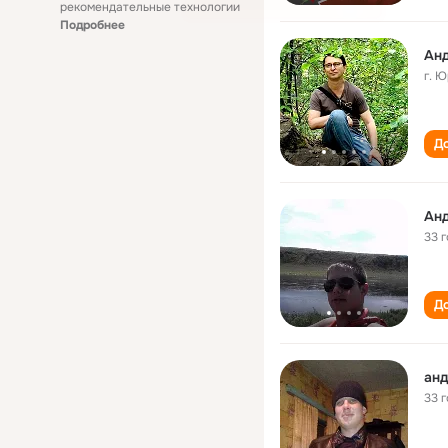
рекомендательные технологии
Подробнее
Ан
г. 
До
Ан
33 
До
ан
33 