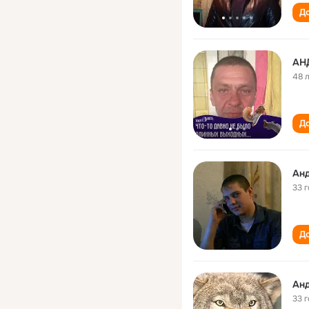
До
АН
48 
До
Ан
33 
До
Ан
33 