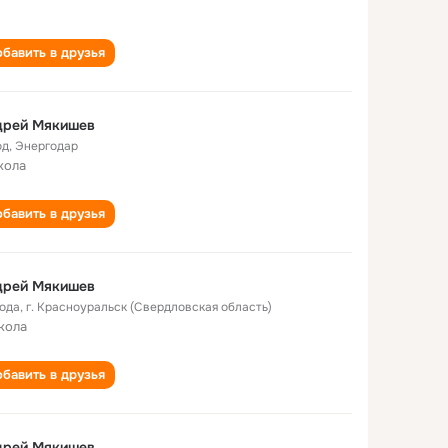
бавить в друзья
дрей Мякишев
од
,
Энергодар
кола
бавить в друзья
дрей Мякишев
года
,
г. Красноуральск (Свердловская область)
кола
бавить в друзья
дрей Мякишев