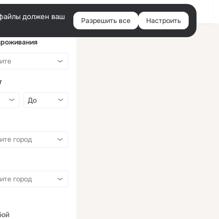
Войти
e-файлы должен ваш
Разрешить все
Настроить
Правая
колонка
проживания
т
бой