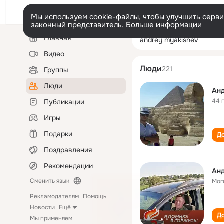
Мы используем cookie-файлы, чтобы улучшить сервис
законный представитель.
Больше информации
Левая
Поиск
Главная
andrey myakish
колонка
по
людям
Видео
Люди
221
Группы
Люди
Ан
44 
Публикации
Игры
Подарки
До
Поздравления
Рекомендации
Ан
Сменить язык
Мог
Рекламодателям
Помощь
Новости
Ещё
До
Мы применяем