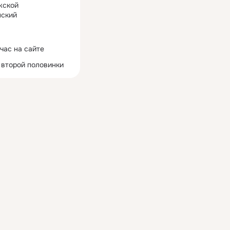
жской
ский
час на сайте
 второй половинки