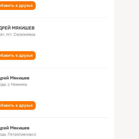
бавить в друзья
ДРЕЙ МЯКИШЕВ
лет
,
пгт. Селезневка
бавить в друзья
дрей Мякишев
года
,
с Нежинка
бавить в друзья
дрей Мякишев
года
,
Петропавловск