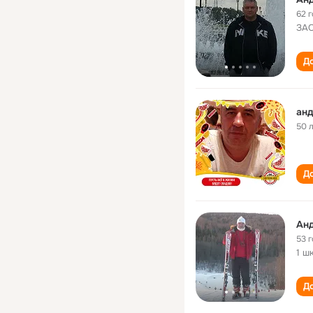
62 
ЗАО
До
ан
50 
До
Ан
53 
1 ш
До