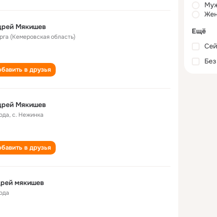
Му
Жен
дрей Мякишев
Ещё
Юрга (Кемеровская область)
Сей
Без
бавить в друзья
дрей Мякишев
года
,
с. Нежинка
бавить в друзья
дрей мякишев
года