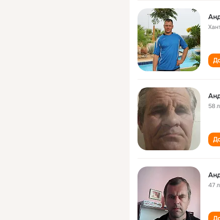
Ан
Хан
До
Ан
58 
До
Ан
47 
До