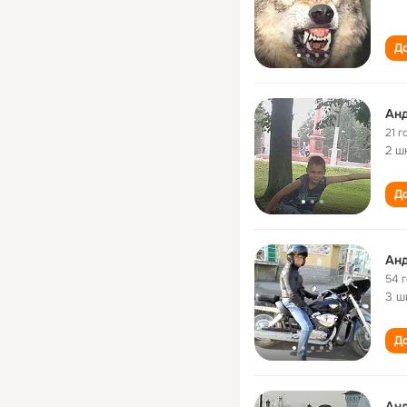
До
Ан
21 г
2 ш
До
Ан
54 
3 ш
До
Ан