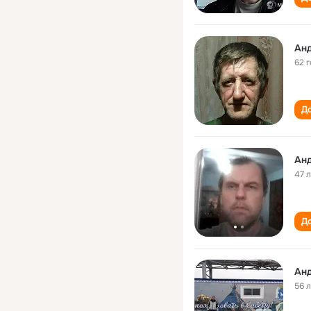
Ан
62 
До
Ан
47 
До
Ан
56 