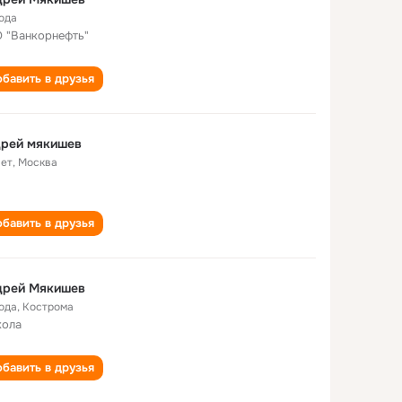
года
 "Ванкорнефть"
бавить в друзья
дрей мякишев
лет
,
Москва
бавить в друзья
дрей Мякишев
года
,
Кострома
кола
бавить в друзья