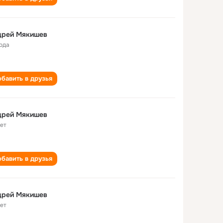
дрей Мякишев
года
бавить в друзья
дрей Мякишев
лет
бавить в друзья
дрей Мякишев
лет