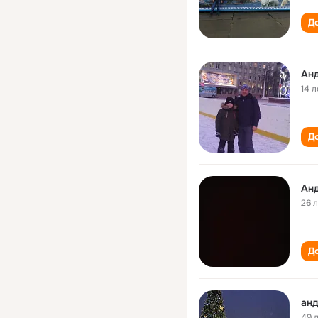
До
Ан
14 л
До
Ан
26 
До
ан
49 