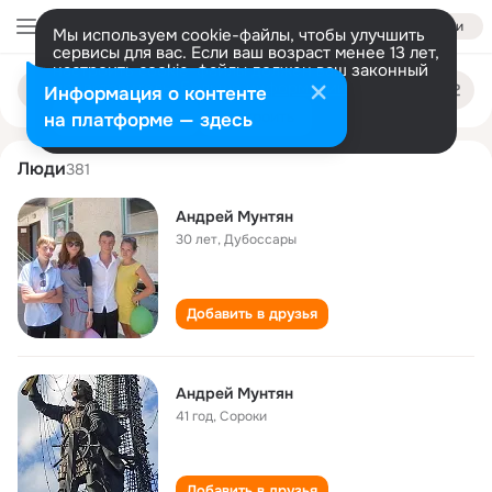
Войти
Мы используем cookie-файлы, чтобы улучшить
сервисы для вас. Если ваш возраст менее 13 лет,
настроить cookie-файлы должен ваш законный
andrey muntyan
Поиск
представитель.
Больше информации
Информация о контенте
по
людям
Разрешить все
Настроить
на платформе — здесь
Люди
381
Андрей Мунтян
30 лет
,
Дубоссары
Добавить в друзья
Андрей Мунтян
41 год
,
Сороки
Добавить в друзья