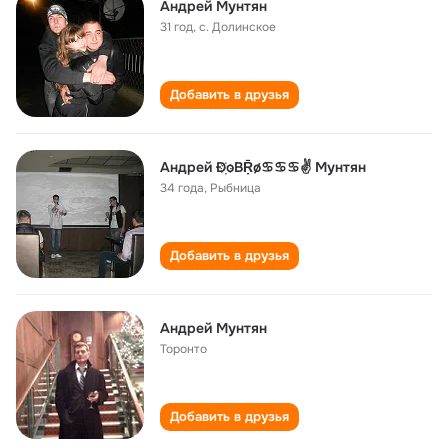
Андрей Мунтян
31 год
,
с. Долинское
Добавить в друзья
Андрей Ð҉oBṜø♋♋♋✌ Мунтян
34 года
,
Рыбница
Добавить в друзья
Андрей Мунтян
Торонто
Добавить в друзья