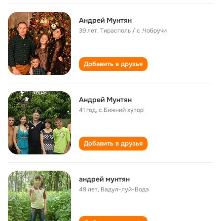
Андрей Мунтян
39 лет
,
Тирасполь / с .Чобручи
Добавить в друзья
Андрей Мунтян
41 год
,
с.Бижний хутор
Добавить в друзья
андрей мунтян
49 лет
,
Вадул-луй-Водэ