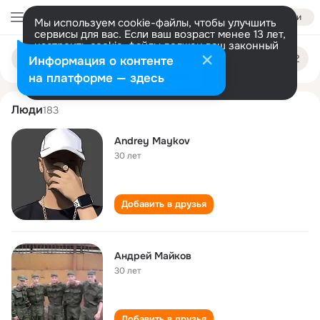
Войти
Мы используем cookie-файлы, чтобы улучшить
сервисы для вас. Если ваш возраст менее 13 лет,
настроить cookie-файлы должен ваш законный
andrey maykov
Поиск
представитель.
Больше информации
Информация о контенте
по
людям
Разрешить все
Настроить
на платформе — здесь
Люди
183
Andrey Maykov
30 лет
Добавить в друзья
Андрей Майков
30 лет
Добавить в друзья