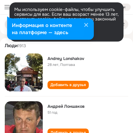
Войти
Мы используем cookie-файлы, чтобы улучшить
сервисы для вас. Если ваш возраст менее 13 лет,
настроить cookie-файлы должен ваш законный
andrey lonshakov
Поиск
представитель.
Больше информации
Информация о контенте
по
людям
Разрешить все
Настроить
на платформе — здесь
Люди
1913
Andrey Lonshakov
28 лет
,
Полтава
Добавить в друзья
Андрей Лоншаков
51 год
Добавить в друзья