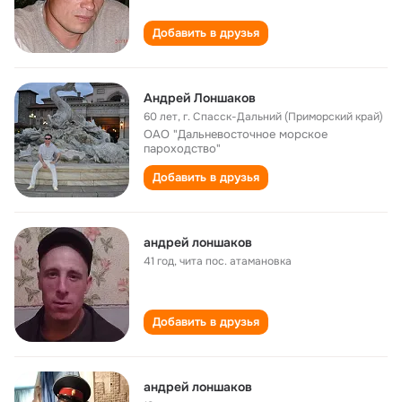
Добавить в друзья
Андрей Лоншаков
60 лет
,
г. Спасск-Дальний (Приморский край)
ОАО "Дальневосточное морское
пароходство"
Добавить в друзья
андрей лоншаков
41 год
,
чита пос. атамановка
Добавить в друзья
андрей лоншаков