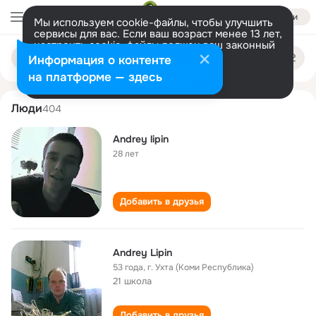
Войти
Мы используем cookie-файлы, чтобы улучшить
сервисы для вас. Если ваш возраст менее 13 лет,
настроить cookie-файлы должен ваш законный
andrey lipin
Поиск
представитель.
Больше информации
Информация о контенте
по
людям
Разрешить все
Настроить
на платформе — здесь
Люди
404
Andrey lipin
28 лет
Добавить в друзья
Andrey Lipin
53 года
,
г. Ухта (Коми Республика)
21 школа
Добавить в друзья