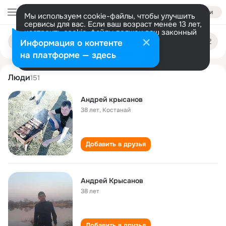
Войти
Мы используем cookie-файлы, чтобы улучшить
сервисы для вас. Если ваш возраст менее 13 лет,
настроить cookie-файлы должен ваш законный
andrey krysanov
Поиск
представитель.
Больше информации
Информация о контенте
по
людям
Разрешить все
Настроить
на платформе — здесь
Люди
151
Андрей крысанов
38 лет
,
Костанай
Добавить в друзья
Андрей Крысанов
38 лет
Добавить в друзья