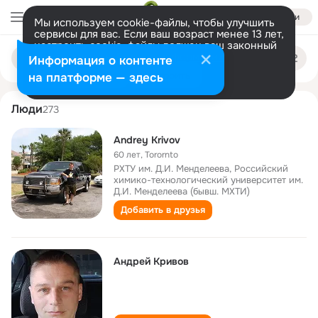
Войти
Мы используем cookie-файлы, чтобы улучшить
сервисы для вас. Если ваш возраст менее 13 лет,
настроить cookie-файлы должен ваш законный
andrey krivov
Поиск
представитель.
Больше информации
Информация о контенте
по
людям
Разрешить все
Настроить
на платформе — здесь
Люди
273
Andrey Krivov
60 лет
,
Torornto
РХТУ им. Д.И. Менделеева, Российский
химико-технологический университет им.
Д.И. Менделеева (бывш. МХТИ)
Добавить в друзья
Андрей Кривов