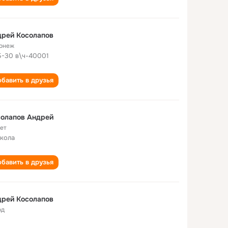
дрей Косолапов
онеж
Б-30 в\ч-40001
бавить в друзья
солапов Андрей
лет
школа
бавить в друзья
дрей Косолапов
од