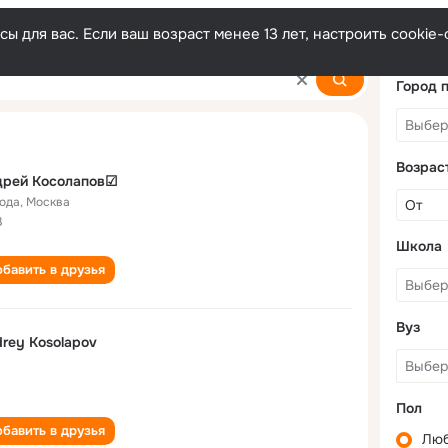
ы для вас. Если ваш возраст менее 13 лет, настроить cooki
ov
Город 
Возрас
дрей Косолапов☑
года
,
Москва
В
Школа
бавить в друзья
Вуз
rey Kosolapov
Пол
бавить в друзья
Лю