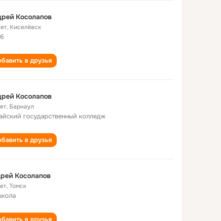
дрей Косолапов
лет
,
Киселёвск
6
бавить в друзья
дрей Косолапов
лет
,
Барнаул
айский государственный колледж
бавить в друзья
рей Косолапов
лет
,
Томск
школа
бавить в друзья