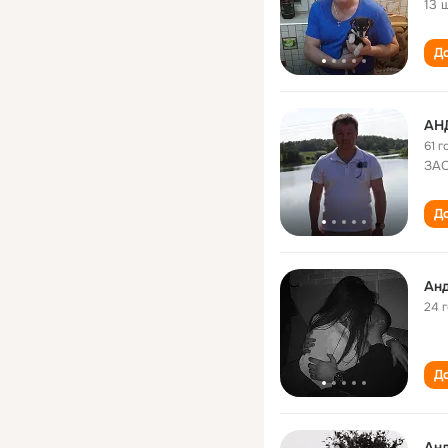
13 
До
АН
61 г
ЗАО
До
Ан
24 
До
Ан