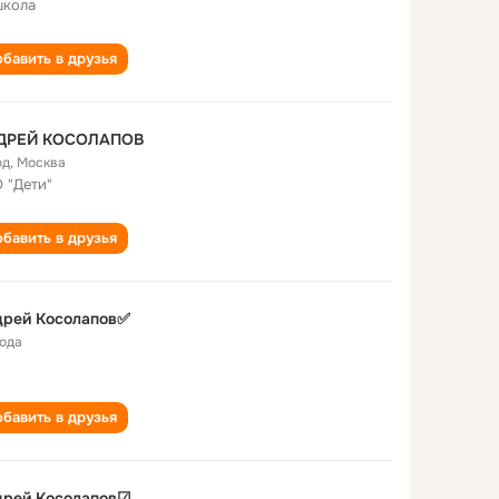
школа
бавить в друзья
ДРЕЙ КОСОЛАПОВ
од
,
Москва
 "Дети"
бавить в друзья
дрей Косолапов✅
года
бавить в друзья
дрей Косолапов☑