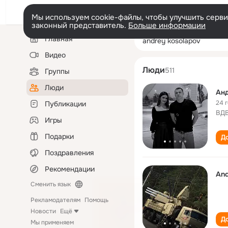
Мы используем cookie-файлы, чтобы улучшить сервис
законный представитель.
Больше информации
Левая
Поиск
Главная
andrey kosolap
колонка
по
людям
Видео
Люди
511
Группы
Люди
Ан
24 
Публикации
ВД
Игры
Подарки
До
Поздравления
Рекомендации
And
Сменить язык
Рекламодателям
Помощь
Новости
Ещё
До
Мы применяем