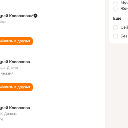
Му
Жен
дрей Косолапов✅🅚
Ещё
года
Сей
Без
бавить в друзья
дрей Косолапов
года
,
Днепр
имназия
бавить в друзья
дрей Косолапов
од
,
Донецк
СЧ