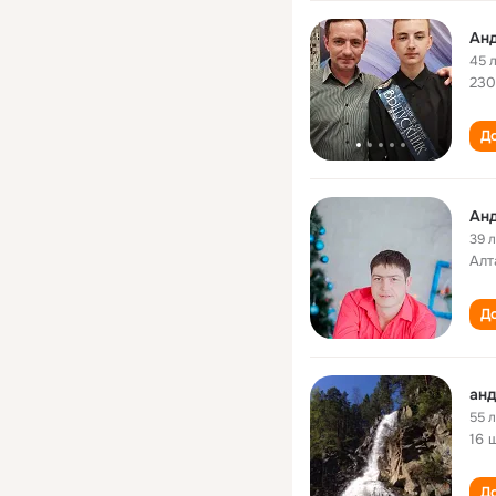
Ан
45 
230
До
Ан
39 
Алт
До
анд
55 
16 
До