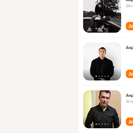
24 
До
Ан
До
Ан
31 г
До