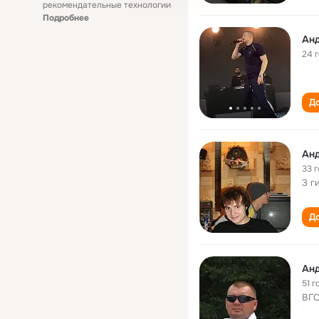
рекомендательные технологии
Подробнее
Ан
24 
До
Ан
33 
3 г
До
Ан
51 г
ВГ