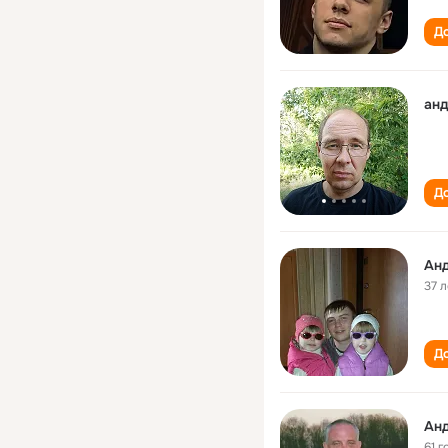
До
анд
До
Ан
37 л
До
Ан
61 г