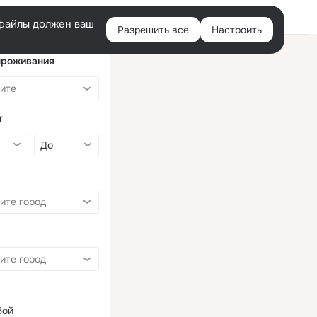
Войти
e-файлы должен ваш
Разрешить все
Настроить
Правая
колонка
проживания
т
бой