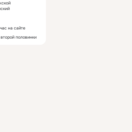
жской
ский
час на сайте
 второй половинки