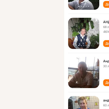
До
АН
68 
461
До
Ан
30 
До
анд
60 