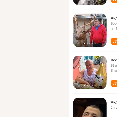
Ан
Вор
пл 
До
Ко
56 
11 
До
Ан
21 г